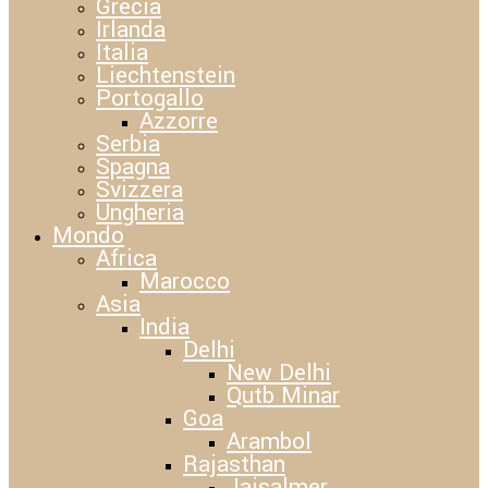
Grecia
Irlanda
Italia
Liechtenstein
Portogallo
Azzorre
Serbia
Spagna
Svizzera
Ungheria
Mondo
Africa
Marocco
Asia
India
Delhi
New Delhi
Qutb Minar
Goa
Arambol
Rajasthan
Jaisalmer