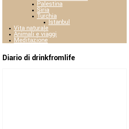
Palestina
Siria
Turchia
Istanbul
Vita naturale
Animali e viaggi
Meditazione
Diario di drinkfromlife