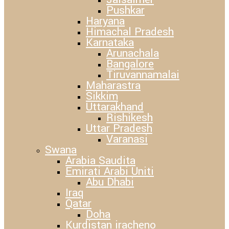
Pushkar
Haryana
Himachal Pradesh
Karnataka
Arunachala
Bangalore
Tiruvannamalai
Maharastra
Sikkim
Uttarakhand
Rishikesh
Uttar Pradesh
Varanasi
Swana
Arabia Saudita
Emirati Arabi Uniti
Abu Dhabi
Iraq
Qatar
Doha
Kurdistan iracheno