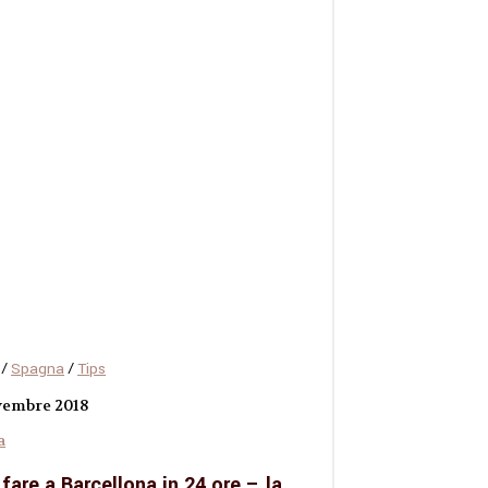
/
Spagna
/
Tips
vembre 2018
a
fare a Barcellona in 24 ore – la