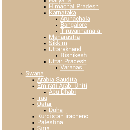
Haryana
Himachal Pradesh
Karnataka
Arunachala
Bangalore
Tiruvannamalai
Maharastra
Sikkim
Uttarakhand
Rishikesh
Uttar Pradesh
Varanasi
Swana
Arabia Saudita
Emirati Arabi Uniti
Abu Dhabi
Iraq
Qatar
Doha
Kurdistan iracheno
Palestina
Siria