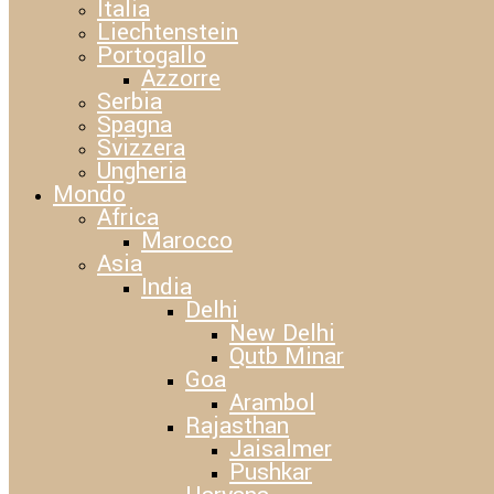
Italia
Liechtenstein
Portogallo
Azzorre
Serbia
Spagna
Svizzera
Ungheria
Mondo
Africa
Marocco
Asia
India
Delhi
New Delhi
Qutb Minar
Goa
Arambol
Rajasthan
Jaisalmer
Pushkar