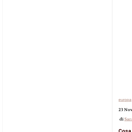
europa
23 No
di
Sar
Cosa 