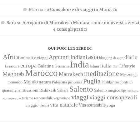
Marzia
su
Consulenze di viaggi in Marocco
Sara
su
Aeroporto di Marrakech Menara: come muoversi, servizi
e consigli pratici
QUI PUOI LEGGERE DI:
Africa
asia
Appunti Indiani
diario
animali e viaggi
blogging
deserto
India
europa
Italia
Galatina
Lifestyle
Islam
Essaouira
Germania
libri
Marocco
meditazione
Maghreb
Marrakech
Merzouga
Puglia
Mondo
natura
racconti in
momondo
Palestina
pandemia
Pushkar
Salento
quarantena
Sahara
riflessioni
Rishikesh
Salento magico
tips
turismo
viaggi
viaggi consapevoli
turismo responsabile
vegetariano
consapevole
vita naturale
Vita sostenibile
viaggio
yoga
vienna