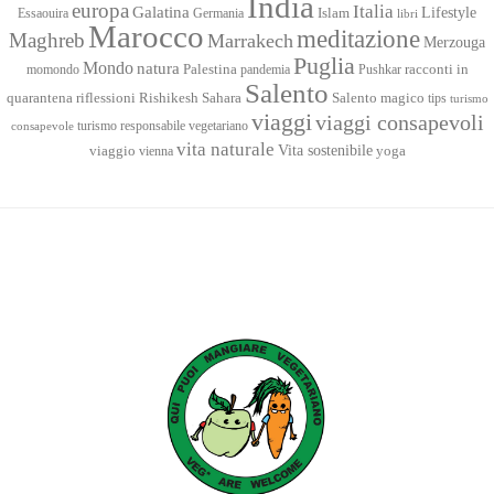
India
europa
Italia
Galatina
Lifestyle
Islam
Essaouira
Germania
libri
Marocco
meditazione
Maghreb
Marrakech
Merzouga
Puglia
Mondo
natura
racconti in
momondo
Palestina
pandemia
Pushkar
Salento
quarantena
Sahara
riflessioni
Rishikesh
Salento magico
tips
turismo
viaggi
viaggi consapevoli
turismo responsabile
vegetariano
consapevole
vita naturale
Vita sostenibile
viaggio
yoga
vienna