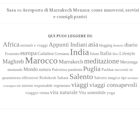
Sara
su
Aeroporto di Marrakech Menara: come muoversi, servizi
e consigli pratici
QUI PUOI LEGGERE DI:
Africa
asia
Appunti Indiani
diario
animali e viaggi
blogging
deserto
India
europa
Italia
Galatina
Lifestyle
Islam
Essaouira
Germania
libri
Marocco
meditazione
Maghreb
Marrakech
Merzouga
Puglia
Mondo
natura
racconti in
momondo
Palestina
pandemia
Pushkar
Salento
quarantena
Sahara
riflessioni
Rishikesh
Salento magico
tips
turismo
viaggi
viaggi consapevoli
turismo responsabile
vegetariano
consapevole
vita naturale
Vita sostenibile
viaggio
yoga
vienna