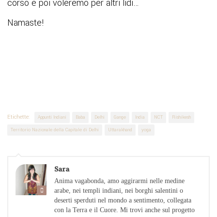
corso e poi voleremo per altri lidi…
Namaste!
Etichette:
Appunti Indiani
Baba
Delhi
Gange
India
NCT
Rishikesh
Territorio Nazionale della Capitale di Delhi
Uttarakhand
yoga
Sara
Anima vagabonda, amo aggirarmi nelle medine
arabe, nei templi indiani, nei borghi salentini o
deserti sperduti nel mondo a sentimento, collegata
con la Terra e il Cuore. Mi trovi anche sul progetto