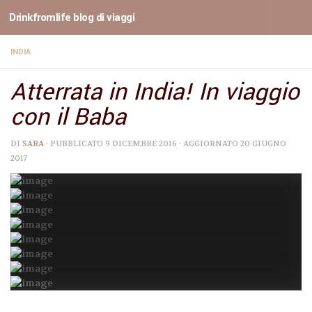
Drinkfromlife blog di viaggi
Sotto il contenuto
INDIA
Atterrata in India! In viaggio
con il Baba
DI
SARA
· PUBBLICATO
9 DICEMBRE 2016
· AGGIORNATO
20 GIUGNO
2017