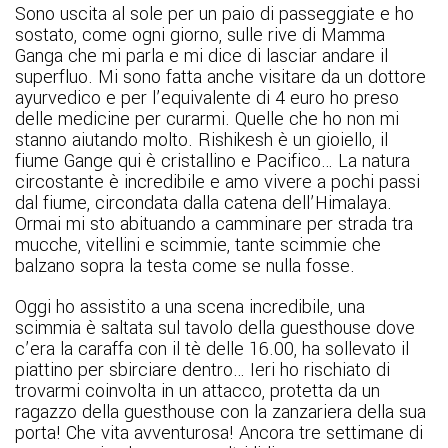
Sono uscita al sole per un paio di passeggiate e ho
sostato, come ogni giorno, sulle rive di Mamma
Ganga che mi parla e mi dice di lasciar andare il
superfluo. Mi sono fatta anche visitare da un dottore
ayurvedico e per l’equivalente di 4 euro ho preso
delle medicine per curarmi. Quelle che ho non mi
stanno aiutando molto. Rishikesh è un gioiello, il
fiume Gange qui è cristallino e Pacifico… La natura
circostante è incredibile e amo vivere a pochi passi
dal fiume, circondata dalla catena dell’Himalaya.
Ormai mi sto abituando a camminare per strada tra
mucche, vitellini e scimmie, tante scimmie che
balzano sopra la testa come se nulla fosse.
Oggi ho assistito a una scena incredibile, una
scimmia è saltata sul tavolo della guesthouse dove
c’era la caraffa con il tè delle 16.00, ha sollevato il
piattino per sbirciare dentro… Ieri ho rischiato di
trovarmi coinvolta in un attacco, protetta da un
ragazzo della guesthouse con la zanzariera della sua
porta! Che vita avventurosa! Ancora tre settimane di