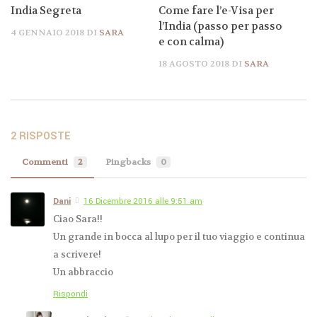
India Segreta
Come fare l’e-Visa per
l’India (passo per passo
4 GENNAIO 2018
DI
SARA
e con calma)
18 AGOSTO 2018
DI
SARA
2 RISPOSTE
Commenti
2
Pingbacks
0
Dani
16 Dicembre 2016 alle 9:51 am
Come scegliere la
Ciao Sara!!
scuola di yoga a
Rishikesh – la Capitale
Un grande in bocca al lupo per il tuo viaggio e continua
Mondiale dello Yoga
a scrivere!
Un abbraccio
8 GENNAIO 2019
DI
SARA
Rispondi