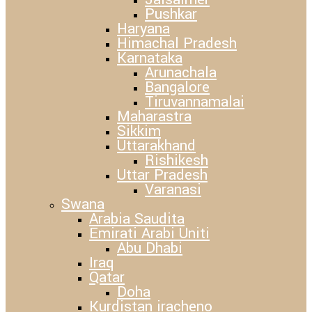
Pushkar
Haryana
Himachal Pradesh
Karnataka
Arunachala
Bangalore
Tiruvannamalai
Maharastra
Sikkim
Uttarakhand
Rishikesh
Uttar Pradesh
Varanasi
Swana
Arabia Saudita
Emirati Arabi Uniti
Abu Dhabi
Iraq
Qatar
Doha
Kurdistan iracheno