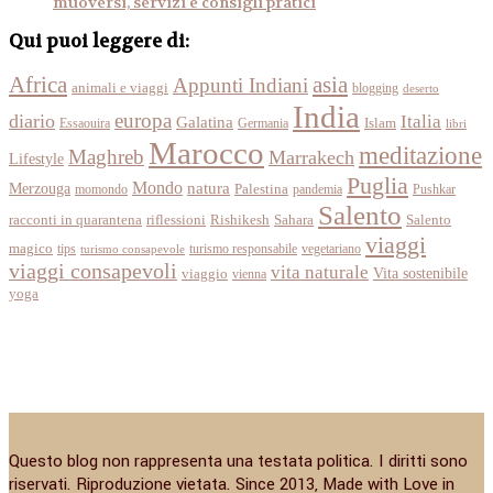
muoversi, servizi e consigli pratici
Qui puoi leggere di:
Africa
asia
Appunti Indiani
animali e viaggi
blogging
deserto
India
europa
diario
Italia
Galatina
Islam
Essaouira
Germania
libri
Marocco
meditazione
Maghreb
Marrakech
Lifestyle
Puglia
Mondo
Merzouga
natura
momondo
Palestina
pandemia
Pushkar
Salento
racconti in quarantena
Sahara
riflessioni
Rishikesh
Salento
viaggi
magico
tips
turismo responsabile
vegetariano
turismo consapevole
viaggi consapevoli
vita naturale
Vita sostenibile
viaggio
vienna
yoga
Questo blog non rappresenta una testata politica. I diritti sono
riservati. Riproduzione vietata. Since 2013, Made with Love in