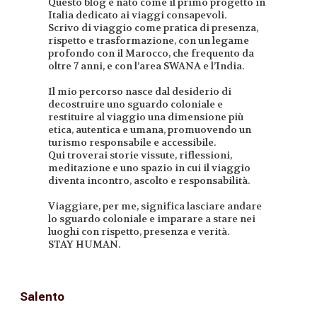
Questo blog è nato come il primo progetto in
Italia dedicato ai viaggi consapevoli.
Scrivo di viaggio come pratica di presenza,
rispetto e trasformazione, con un legame
profondo con il Marocco, che frequento da
oltre 7 anni, e con l’area SWANA e l’India.
Il mio percorso nasce dal desiderio di
decostruire uno sguardo coloniale e
restituire al viaggio una dimensione più
etica, autentica e umana, promuovendo un
turismo responsabile e accessibile.
Qui troverai storie vissute, riflessioni,
meditazione e uno spazio in cui il viaggio
diventa incontro, ascolto e responsabilità.
Viaggiare, per me, significa lasciare andare
lo sguardo coloniale e imparare a stare nei
luoghi con rispetto, presenza e verità.
STAY HUMAN.
Salento