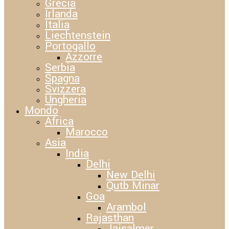
Grecia
Irlanda
Italia
Liechtenstein
Portogallo
Azzorre
Serbia
Spagna
Svizzera
Ungheria
Mondo
Africa
Marocco
Asia
India
Delhi
New Delhi
Qutb Minar
Goa
Arambol
Rajasthan
Jaisalmer