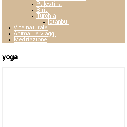
Palestina
Siria
Turchia
Istanbul
Vita naturale
Animali e viaggi
Meditazione
yoga