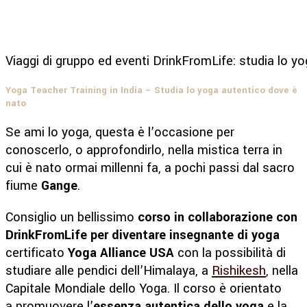
Viaggi di gruppo ed eventi DrinkFromLife: studia lo yo
Yoga Teacher Training in India – Studia lo yoga autentico dove è
nato
Se ami lo yoga, questa è l’occasione per
conoscerlo, o approfondirlo, nella mistica terra in
cui è nato ormai millenni fa, a pochi passi dal sacro
fiume
Gange
.
Consiglio un bellissimo
corso in collaborazione con
DrinkFromLife per diventare insegnante di yoga
certificato
Yoga Alliance
USA
con la possibilità di
studiare alle pendici dell’Himalaya, a
Rishikesh
, nella
Capitale Mondiale dello Yoga. Il corso è orientato
a promuovere l’
essenza autentica dello yoga
e la