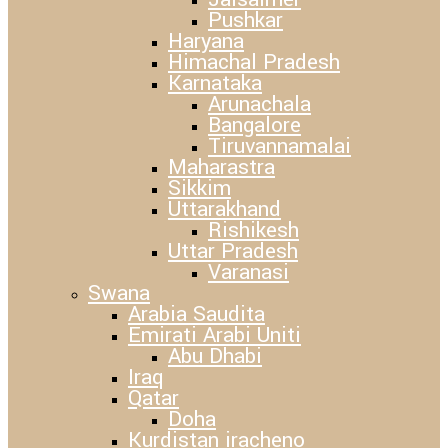
Pushkar
Haryana
Himachal Pradesh
Karnataka
Arunachala
Bangalore
Tiruvannamalai
Maharastra
Sikkim
Uttarakhand
Rishikesh
Uttar Pradesh
Varanasi
Swana
Arabia Saudita
Emirati Arabi Uniti
Abu Dhabi
Iraq
Qatar
Doha
Kurdistan iracheno