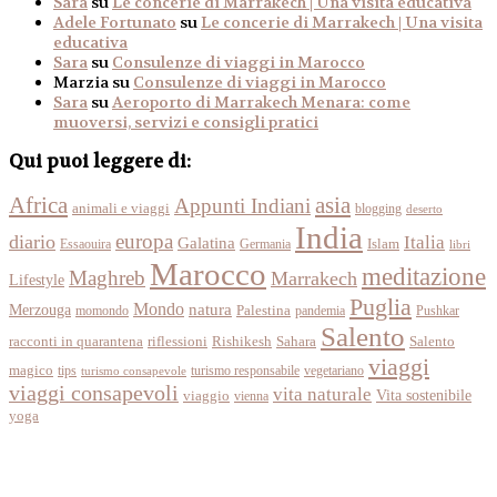
Sara
su
Le concerie di Marrakech | Una visita educativa
Adele Fortunato
su
Le concerie di Marrakech | Una visita
educativa
Sara
su
Consulenze di viaggi in Marocco
Marzia
su
Consulenze di viaggi in Marocco
Sara
su
Aeroporto di Marrakech Menara: come
muoversi, servizi e consigli pratici
Qui puoi leggere di:
Africa
asia
Appunti Indiani
animali e viaggi
blogging
deserto
India
europa
diario
Italia
Galatina
Islam
Essaouira
Germania
libri
Marocco
meditazione
Maghreb
Marrakech
Lifestyle
Puglia
Mondo
Merzouga
natura
momondo
Palestina
pandemia
Pushkar
Salento
racconti in quarantena
Sahara
riflessioni
Rishikesh
Salento
viaggi
magico
tips
turismo responsabile
vegetariano
turismo consapevole
viaggi consapevoli
vita naturale
Vita sostenibile
viaggio
vienna
yoga