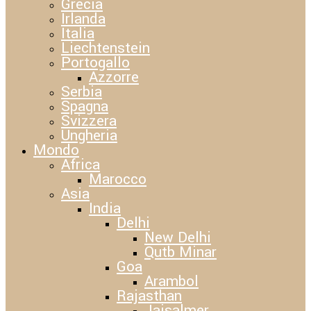
Grecia
Irlanda
Italia
Liechtenstein
Portogallo
Azzorre
Serbia
Spagna
Svizzera
Ungheria
Mondo
Africa
Marocco
Asia
India
Delhi
New Delhi
Qutb Minar
Goa
Arambol
Rajasthan
Jaisalmer