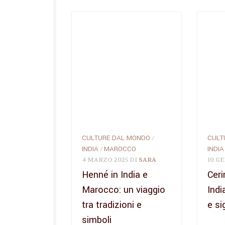
CULTURE DAL MONDO
CULT
/
INDIA
MAROCCO
INDIA
/
4 MARZO 2025
DI
SARA
10 G
Henné in India e
Ceri
Marocco: un viaggio
Indi
tra tradizioni e
e si
simboli