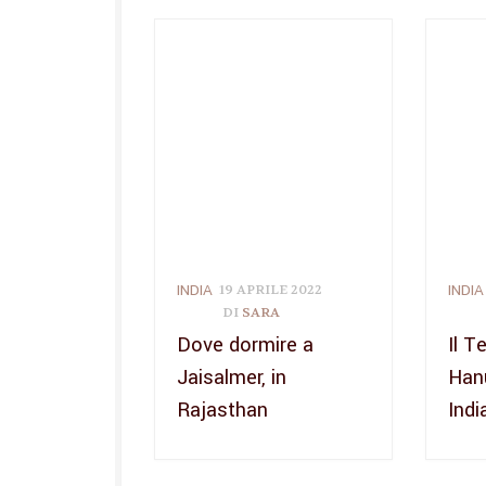
INDIA
INDIA
19 APRILE 2022
DI
SARA
Dove dormire a
Il T
Jaisalmer, in
Han
Rajasthan
Indi