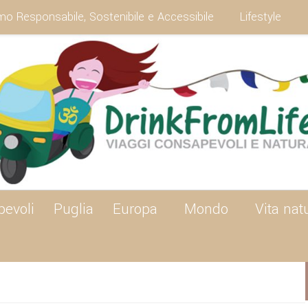
mo Responsabile, Sostenibile e Accessibile
Lifestyle
pevoli
Puglia
Europa
Mondo
Vita nat