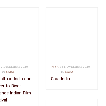
INDIA
2 DICEMBRE 2020
14 NOVEMBRE 2020
DI
SARA
DI
SARA
alto in India con
Cara India
iver to River
ence Indian Film
ival