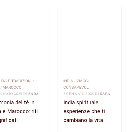
URA E TRADIZIONI
INDIA
VIAGGI
/
/
MAROCCO
CONSAPEVOLI
/
ENNAIO 2025
DI
SARA
7 GENNAIO 2025
DI
SARA
monia del tè in
India spirituale:
a e Marocco: riti
esperienze che ti
gnificati
cambiano la vita