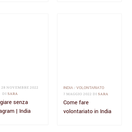
INDIA
VOLONTARIATO
28 NOVEMBRE 2022
/
DI
SARA
7 MAGGIO 2022
DI
SARA
giare senza
Come fare
agram | India
volontariato in India