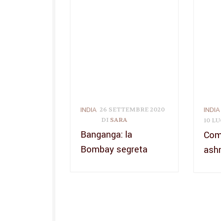
INDIA
INDIA
26 SETTEMBRE 2020
DI
SARA
10 LU
Banganga: la
Com
Bombay segreta
ash