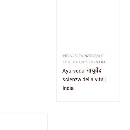
INDIA
VITA NATURALE
/
1 GIUGNO 2020
DI
SARA
Ayurveda आयुर्वेद
scienza della vita |
India