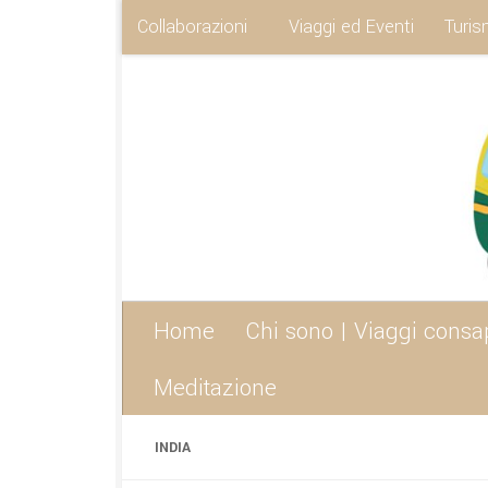
Collaborazioni
Viaggi ed Eventi
Turis
Sotto il contenuto
Home
Chi sono | Viaggi consa
Meditazione
INDIA