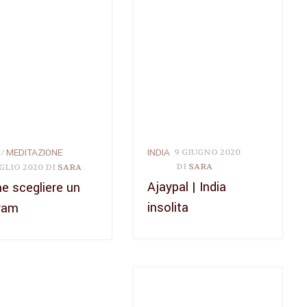
MEDITAZIONE
INDIA
9 GIUGNO 2020
/
DI
SARA
GLIO 2020
DI
SARA
Ajaypal | India
e scegliere un
insolita
ram