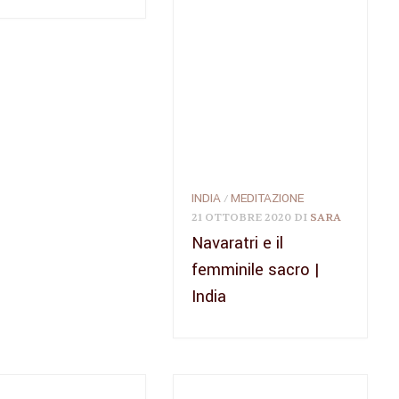
INDIA
MEDITAZIONE
/
21 OTTOBRE 2020
DI
SARA
Navaratri e il
femminile sacro |
India