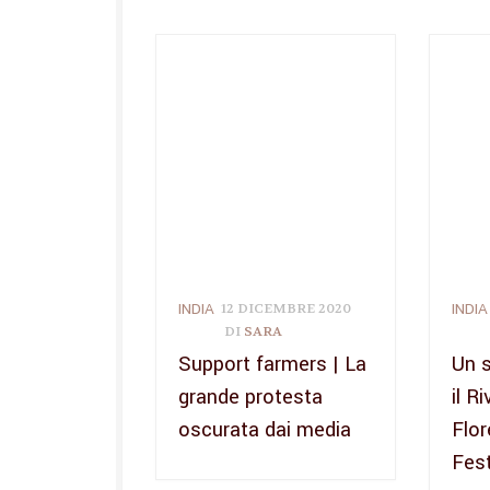
INDIA
INDIA
12 DICEMBRE 2020
DI
SARA
Support farmers | La
Un s
grande protesta
il R
oscurata dai media
Flor
Fest