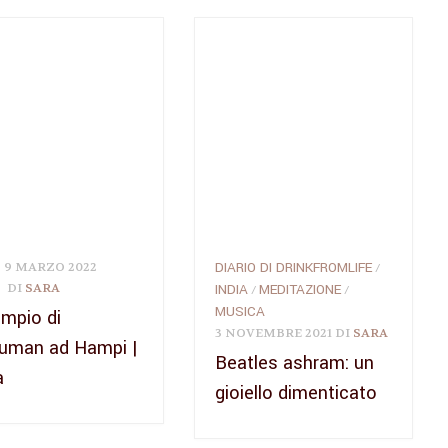
DIARIO DI DRINKFROMLIFE
9 MARZO 2022
/
DI
SARA
INDIA
MEDITAZIONE
/
/
MUSICA
empio di
3 NOVEMBRE 2021
DI
SARA
uman ad Hampi |
Beatles ashram: un
a
gioiello dimenticato