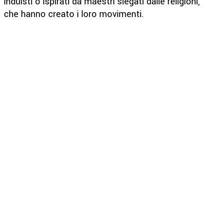
induisti o ispirati da maestri slegati dalle religioni,
che hanno creato i loro movimenti.