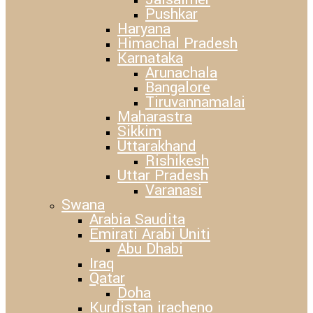
Pushkar
Haryana
Himachal Pradesh
Karnataka
Arunachala
Bangalore
Tiruvannamalai
Maharastra
Sikkim
Uttarakhand
Rishikesh
Uttar Pradesh
Varanasi
Swana
Arabia Saudita
Emirati Arabi Uniti
Abu Dhabi
Iraq
Qatar
Doha
Kurdistan iracheno