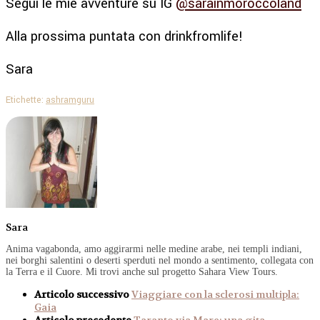
Segui le mie avventure su IG
@sarainmoroccoland
Alla prossima puntata con drinkfromlife!
Sara
Etichette:
ashram
guru
Sara
Anima vagabonda, amo aggirarmi nelle medine arabe, nei templi indiani,
nei borghi salentini o deserti sperduti nel mondo a sentimento, collegata con
la Terra e il Cuore. Mi trovi anche sul progetto Sahara View Tours.
Articolo successivo
Viaggiare con la sclerosi multipla:
Gaia
Articolo precedente
Taranto via Mare: una gita