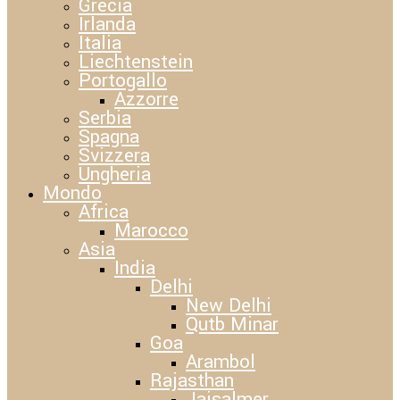
Grecia
Irlanda
Italia
Liechtenstein
Portogallo
Azzorre
Serbia
Spagna
Svizzera
Ungheria
Mondo
Africa
Marocco
Asia
India
Delhi
New Delhi
Qutb Minar
Goa
Arambol
Rajasthan
Jaisalmer