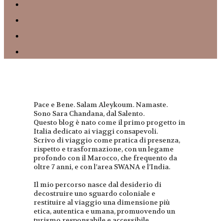
Pace e Bene. Salam Aleykoum. Namaste.
Sono Sara Chandana, dal Salento.
Questo blog è nato come il primo progetto in
Italia dedicato ai viaggi consapevoli.
Scrivo di viaggio come pratica di presenza,
rispetto e trasformazione, con un legame
profondo con il Marocco, che frequento da
oltre 7 anni, e con l’area SWANA e l’India.
Il mio percorso nasce dal desiderio di
decostruire uno sguardo coloniale e
restituire al viaggio una dimensione più
etica, autentica e umana, promuovendo un
turismo responsabile e accessibile.