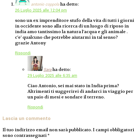
ha detto:
antonio coppola
26 Luglio 2025 alle 12:04 pm
sono un ex imprenditore stufo della vita di tutti i giorni
in occidente sono alla ricerca di un luogo di riposo in
india amo tantissimo la natura l’acqua e gli animale .
c’e’ qualcuno che potrebbe aiutarmi in tal senso?
grazie Antony
Rispondi
ha detto:
Sara
29 Luglio 2025 alle 6:35 am
Ciao Antonio, sei mai stato in India prima?
Altrimenti ti suggerirei di andarci in viaggio per
un paio di mesi e sondare il terreno.
Rispondi
Lascia un commento
Il tuo indirizzo email non sarà pubblicato.
I campi obbligatori
sono contrassegnati
*