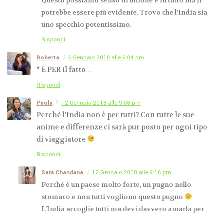
Questo possiamo senso di unione è in tutto ma lì
potrebbe essere più evidente. Trovo che l’India sia
uno specchio potentissimo.
Rispondi
Roberta
6 Gennaio 2018 alle 6:04 pm
* E PER il fatto…
Rispondi
Paola
12 Gennaio 2018 alle 9:08 pm
Perché l’India non è per tutti? Con tutte le sue
anime e differenze ci sarà pur posto per ogni tipo
di viaggiatore
Rispondi
Sara Chandana
12 Gennaio 2018 alle 9:16 pm
Perché è un paese molto forte, un pugno nello
stomaco e non tutti vogliono questo pugno
L’India accoglie tutti ma devi davvero amarla per