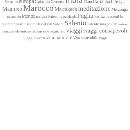
India
europa
Italia
Galatina
Lifestyle
Islam
Essaouira
Germania
libri
Marocco
meditazione
Maghreb
Marrakech
Merzouga
Puglia
Mondo
natura
racconti in
momondo
Palestina
pandemia
Pushkar
Salento
quarantena
Sahara
riflessioni
Rishikesh
Salento magico
tips
turismo
viaggi
viaggi consapevoli
turismo responsabile
vegetariano
consapevole
vita naturale
Vita sostenibile
viaggio
yoga
vienna