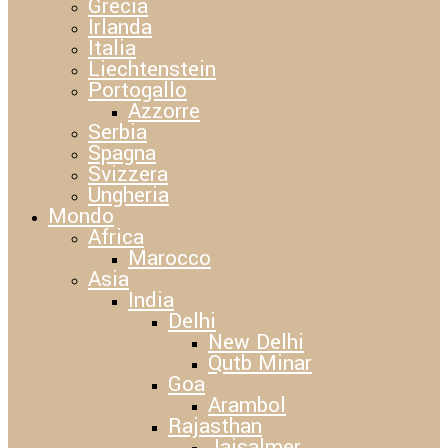
Grecia
Irlanda
Italia
Liechtenstein
Portogallo
Azzorre
Serbia
Spagna
Svizzera
Ungheria
Mondo
Africa
Marocco
Asia
India
Delhi
New Delhi
Qutb Minar
Goa
Arambol
Rajasthan
Jaisalmer