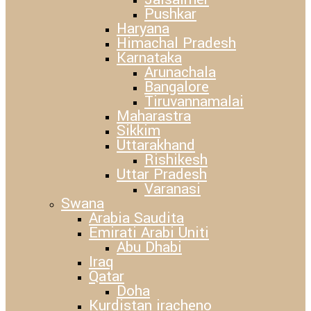
Pushkar
Haryana
Himachal Pradesh
Karnataka
Arunachala
Bangalore
Tiruvannamalai
Maharastra
Sikkim
Uttarakhand
Rishikesh
Uttar Pradesh
Varanasi
Swana
Arabia Saudita
Emirati Arabi Uniti
Abu Dhabi
Iraq
Qatar
Doha
Kurdistan iracheno