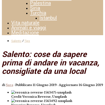
Palestina
Siria
Turchia
Istanbul
Vita naturale
Animali e viaggi
Meditazione
/
Salento
Tips
Salento: cose da sapere
prima di andare in vacanza,
consigliate da una local
di
Sara
· Pubblicato
11 Giugno 2019
· Aggiornato
16 Giugno 2019
Credit Veronica Reverse, Unsplash
Veronica Reverse, Unsplash