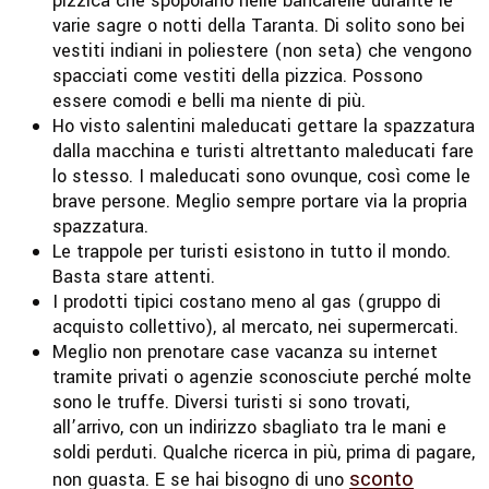
pizzica che spopolano nelle bancarelle durante le
varie sagre o notti della Taranta. Di solito sono bei
vestiti indiani in poliestere (non seta) che vengono
spacciati come vestiti della pizzica. Possono
essere comodi e belli ma niente di più.
Ho visto salentini maleducati gettare la spazzatura
dalla macchina e turisti altrettanto maleducati fare
lo stesso. I maleducati sono ovunque, così come le
brave persone. Meglio sempre portare via la propria
spazzatura.
Le trappole per turisti esistono in tutto il mondo.
Basta stare attenti.
I prodotti tipici costano meno al gas (gruppo di
acquisto collettivo), al mercato, nei supermercati.
Meglio non prenotare case vacanza su internet
tramite privati o agenzie sconosciute perché molte
sono le truffe. Diversi turisti si sono trovati,
all’arrivo, con un indirizzo sbagliato tra le mani e
soldi perduti. Qualche ricerca in più, prima di pagare,
sconto
non guasta. E se hai bisogno di uno