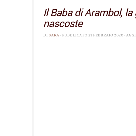
Il Baba di Arambol, la 
nascoste
DI
SARA
· PUBBLICATO
21 FEBBRAIO 2020
· AG