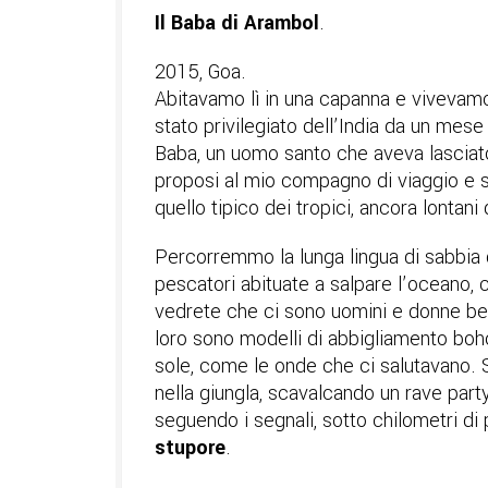
Il Baba di Arambol
.
2015, Goa.
Abitavamo lì in una capanna e vivevamo 
stato privilegiato dell’India da un mese
Baba, un uomo santo che aveva lasciato 
proposi al mio compagno di viaggio e s
quello tipico dei tropici, ancora lontan
Percorremmo la lunga lingua di sabbia 
pescatori abituate a salpare l’oceano, 
vedrete che ci sono uomini e donne belli
loro sono modelli di abbigliamento boho)
sole, come le onde che ci salutavano. 
nella giungla, scavalcando un rave part
seguendo i segnali, sotto chilometri d
stupore
.