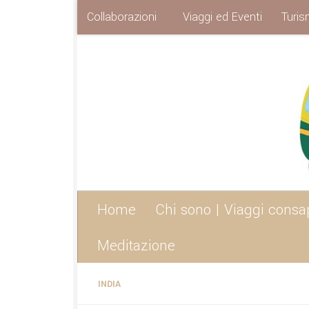
Collaborazioni
Viaggi ed Eventi
Turis
Sotto il contenuto
Home
Chi sono | Viaggi consa
Meditazione
INDIA