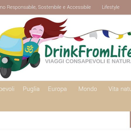
mo Responsabile, Sostenibile e Accessibile
Lifestyle
pevoli
Puglia
Europa
Mondo
Vita nat