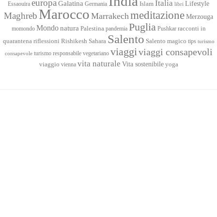
India
europa
Italia
Galatina
Lifestyle
Islam
Essaouira
Germania
libri
Marocco
meditazione
Maghreb
Marrakech
Merzouga
Puglia
Mondo
natura
racconti in
momondo
Palestina
pandemia
Pushkar
Salento
quarantena
Sahara
riflessioni
Rishikesh
Salento magico
tips
turismo
viaggi
viaggi consapevoli
turismo responsabile
vegetariano
consapevole
vita naturale
Vita sostenibile
viaggio
yoga
vienna