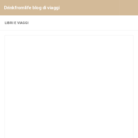
Drinkfromlife blog di viaggi
Sotto il contenuto
LIBRI E VIAGGI