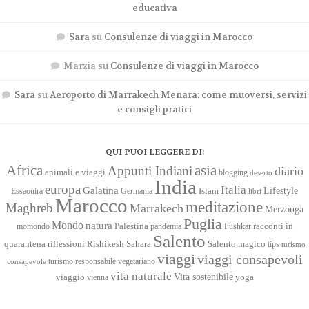
educativa
Sara
su
Consulenze di viaggi in Marocco
Marzia
su
Consulenze di viaggi in Marocco
Sara
su
Aeroporto di Marrakech Menara: come muoversi, servizi
e consigli pratici
QUI PUOI LEGGERE DI:
Africa
asia
Appunti Indiani
diario
animali e viaggi
blogging
deserto
India
europa
Italia
Galatina
Lifestyle
Islam
Essaouira
Germania
libri
Marocco
meditazione
Maghreb
Marrakech
Merzouga
Puglia
Mondo
natura
racconti in
momondo
Palestina
pandemia
Pushkar
Salento
quarantena
Sahara
riflessioni
Rishikesh
Salento magico
tips
turismo
viaggi
viaggi consapevoli
turismo responsabile
vegetariano
consapevole
vita naturale
Vita sostenibile
viaggio
yoga
vienna