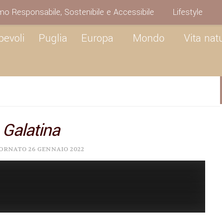
mo Responsabile, Sostenibile e Accessibile
Lifestyle
pevoli
Puglia
Europa
Mondo
Vita nat
 Galatina
IORNATO
26 GENNAIO 2022