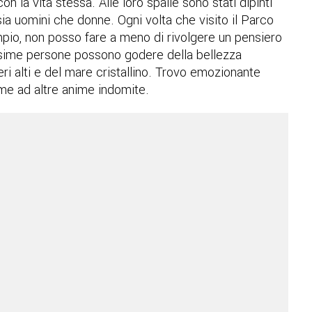
n la vita stessa. Alle loro spalle sono stati dipinti
sia uomini che donne. Ogni volta che visito il Parco
mpio, non posso fare a meno di rivolgere un pensiero
issime persone possono godere della bellezza
ri alti e del mare cristallino. Trovo emozionante
eme ad altre anime indomite.