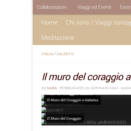
Collaborazioni
Viaggi ed Eventi
Turis
Sotto il contenuto
Home
Chi sono | Viaggi consa
Meditazione
/
ITALIA
SALENTO
Il muro del coraggio a
DI
SARA
· PUBBLICATO
26 GENNAIO 2022
· AGG
Muro del Coraggio, Galatina
Il Muro del Coraggio a Galatina
Il Muro del Coraggio