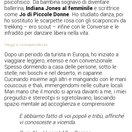
psicofisico. Da bambina sognavo di diventare
ballerina,
Indiana Jones al femminile
e scrittrice
come
Jo di Piccole Donne
. Ho studiato danza, poi
ho sostituito le scarpette rosa con gli scarponcini da
trekking – ero scout – infine con le Converse e le
infradito per danzare libera nella vita.
Viaggi e consapevolezza
Dopo un periodo da turista in Europa, ho iniziato a
viaggiare leggero, intenso e non convenzionale.
Spesso dormendo a casa delle persone, sotto le
stelle, nei boschi e nel deserto, in capanne.
Cucinando insieme agli altri e mangiando con le mani
couscous e thali, immergendomi nelle culture locali.
Man mano che il mondo si apriva davanti a me, i miei
pregiudizi e stereotipi si sgretolavano, lasciando
spazio mentale ad accoglienza e comprensione.
E abbiamo fatto di voi popoli e tribù, affinché
vi conosceste a vicenda.