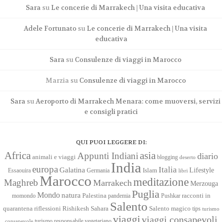
Sara
su
Le concerie di Marrakech | Una visita educativa
Adele Fortunato
su
Le concerie di Marrakech | Una visita
educativa
Sara
su
Consulenze di viaggi in Marocco
Marzia
su
Consulenze di viaggi in Marocco
Sara
su
Aeroporto di Marrakech Menara: come muoversi, servizi
e consigli pratici
QUI PUOI LEGGERE DI:
Africa
asia
Appunti Indiani
diario
animali e viaggi
blogging
deserto
India
europa
Italia
Galatina
Lifestyle
Islam
Essaouira
Germania
libri
Marocco
meditazione
Maghreb
Marrakech
Merzouga
Puglia
Mondo
natura
racconti in
momondo
Palestina
pandemia
Pushkar
Salento
quarantena
Sahara
riflessioni
Rishikesh
Salento magico
tips
turismo
viaggi
viaggi consapevoli
turismo responsabile
vegetariano
consapevole