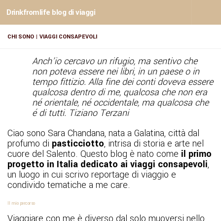
Drinkfromlife blog di viaggi
Sotto il contenuto
CHI SONO | VIAGGI CONSAPEVOLI
Anch’io cercavo un rifugio, ma sentivo che
non poteva essere nei libri, in un paese o in
tempo fittizio. Alla fine dei conti doveva essere
qualcosa dentro di me, qualcosa che non era
né orientale, né occidentale, ma qualcosa che
é di tutti. Tiziano Terzani
Ciao sono Sara Chandana, nata a Galatina, città dal
profumo di
pasticciotto
, intrisa di storia e arte nel
cuore del Salento. Questo blog è nato come
il primo
progetto in Italia dedicato ai viaggi consapevoli
,
un luogo in cui scrivo reportage di viaggio e
condivido tematiche a me care.
Il mio percorso
Viaggiare con me è diverso dal solo muoversi nello