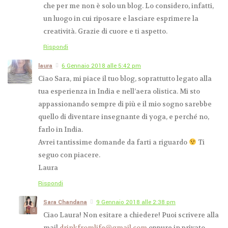
che per me non è solo un blog. Lo considero, infatti,
un luogo in cui riposare e lasciare esprimere la
creatività. Grazie di cuore e ti aspetto.
Rispondi
laura
6 Gennaio 2018 alle 5:42 pm
Ciao Sara, mi piace il tuo blog, soprattutto legato alla
tua esperienza in India e nell’aera olistica. Mi sto
appassionando sempre di più e il mio sogno sarebbe
quello di diventare insegnante di yoga, e perché no,
farlo in India.
Avrei tantissime domande da farti a riguardo
Ti
seguo con piacere.
Laura
Rispondi
Sara Chandana
9 Gennaio 2018 alle 2:38 pm
Ciao Laura! Non esitare a chiedere! Puoi scrivere alla
mail
drinkfromlife@gmail.com
oppure in privato