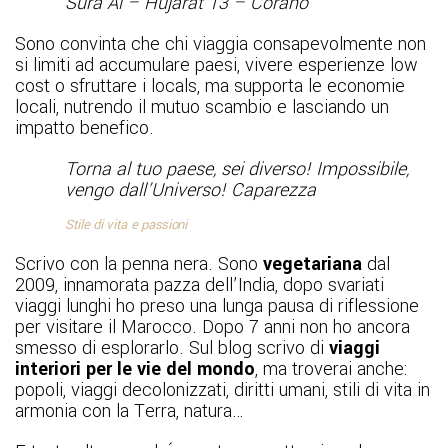
Sura Al – Hujarat 13 – Corano
Sono convinta che chi viaggia consapevolmente non
si limiti ad accumulare paesi, vivere esperienze low
cost o sfruttare i locals, ma supporta le economie
locali, nutrendo il mutuo scambio e lasciando un
impatto benefico.
Torna al tuo paese, sei diverso! Impossibile,
vengo dall’Universo! Caparezza
Stile di vita e passioni
Scrivo con la penna nera. Sono
vegetariana
dal
2009, innamorata pazza dell’India, dopo svariati
viaggi lunghi ho preso una lunga pausa di riflessione
per visitare il Marocco. Dopo 7 anni non ho ancora
smesso di esplorarlo. Sul blog scrivo di
viaggi
interiori per le vie del mondo
, ma troverai anche:
popoli, viaggi decolonizzati, diritti umani, stili di vita in
armonia con la Terra, natura…