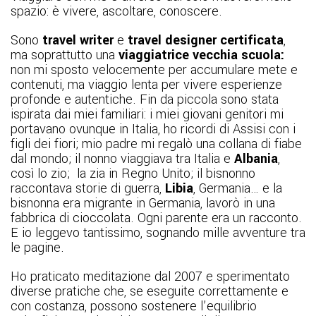
spazio: è vivere, ascoltare, conoscere.
Sono
travel writer
e
travel designer certificata
,
ma soprattutto una
viaggiatrice vecchia scuola:
non mi sposto velocemente per accumulare mete e
contenuti, ma viaggio lenta per vivere esperienze
profonde e autentiche. Fin da piccola sono stata
ispirata dai miei familiari: i miei giovani genitori mi
portavano ovunque in Italia, ho ricordi di Assisi con i
figli dei fiori; mio padre mi regalò una collana di fiabe
dal mondo; il nonno viaggiava tra Italia e
Albania
,
così lo zio; la zia in Regno Unito; il bisnonno
raccontava storie di guerra,
Libia
, Germania… e la
bisnonna era migrante in Germania, lavorò in una
fabbrica di cioccolata. Ogni parente era un racconto.
E io leggevo tantissimo, sognando mille avventure tra
le pagine.
Ho praticato meditazione dal 2007 e sperimentato
diverse pratiche che, se eseguite correttamente e
con costanza, possono sostenere l’equilibrio