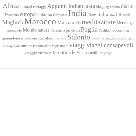
Africa
asia
Appunti Indiani
diario
animali e viaggi
blogging
deserto
India
europa
Italia
Galatina
Lifestyle
Islam
Essaouira
Germania
libri
Marocco
meditazione
Maghreb
Marrakech
Merzouga
Puglia
Mondo
natura
racconti in
momondo
Palestina
pandemia
Pushkar
Salento
quarantena
Sahara
riflessioni
Rishikesh
Salento magico
tips
turismo
viaggi
viaggi consapevoli
turismo responsabile
vegetariano
consapevole
vita naturale
Vita sostenibile
viaggio
yoga
vienna