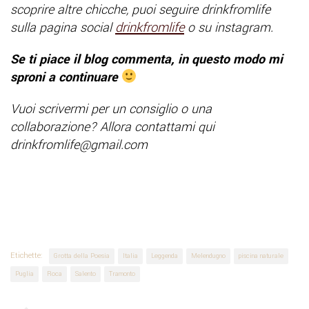
scoprire altre chicche, puoi seguire drinkfromlife
sulla pagina social
drinkfromlife
o su instagram.
Se ti piace il blog commenta, in questo modo mi
sproni a continuare
Vuoi scrivermi per un consiglio o una
collaborazione? Allora contattami qui
drinkfromlife@gmail.com
Etichette:
Grotta della Poesia
Italia
Leggenda
Melendugno
piscina naturale
Puglia
Roca
Salento
Tramonto