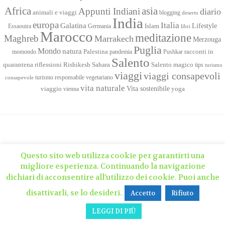
Africa
asia
Appunti Indiani
diario
animali e viaggi
blogging
deserto
India
europa
Italia
Galatina
Lifestyle
Islam
Essaouira
Germania
libri
Marocco
meditazione
Maghreb
Marrakech
Merzouga
Puglia
Mondo
natura
racconti in
momondo
Palestina
pandemia
Pushkar
Salento
quarantena
Sahara
riflessioni
Rishikesh
Salento magico
tips
turismo
viaggi
viaggi consapevoli
turismo responsabile
vegetariano
consapevole
vita naturale
Vita sostenibile
viaggio
yoga
vienna
Questo sito web utilizza cookie per garantirti una
migliore esperienza. Continuando la navigazione
dichiari di acconsentire all'utilizzo dei cookie. Puoi anche
disattivarli, se lo desideri.
Accetto
Rifiuto
LEGGI DI PIÙ