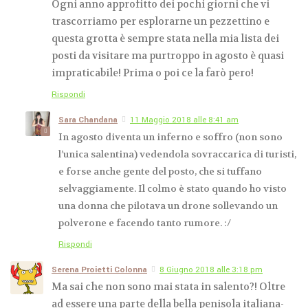
Ogni anno approfitto dei pochi giorni che vi
trascorriamo per esplorarne un pezzettino e
questa grotta è sempre stata nella mia lista dei
posti da visitare ma purtroppo in agosto è quasi
impraticabile! Prima o poi ce la farò pero!
Rispondi
Sara Chandana
11 Maggio 2018 alle 8:41 am
In agosto diventa un inferno e soffro (non sono
l’unica salentina) vedendola sovraccarica di turisti,
e forse anche gente del posto, che si tuffano
selvaggiamente. Il colmo è stato quando ho visto
una donna che pilotava un drone sollevando un
polverone e facendo tanto rumore. :/
Rispondi
Serena Proietti Colonna
8 Giugno 2018 alle 3:18 pm
Ma sai che non sono mai stata in salento?! Oltre
ad essere una parte della bella penisola italiana-