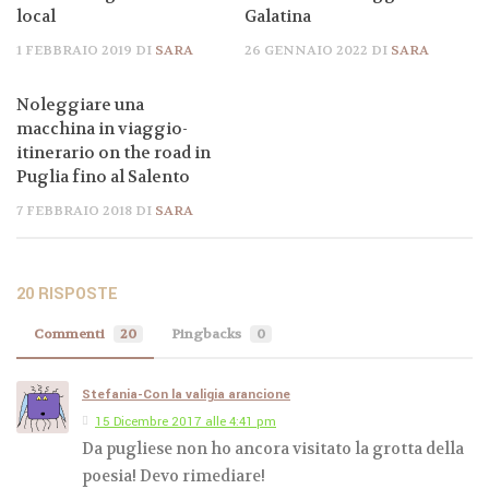
local
Galatina
1 FEBBRAIO 2019
DI
SARA
26 GENNAIO 2022
DI
SARA
Noleggiare una
macchina in viaggio-
itinerario on the road in
Puglia fino al Salento
7 FEBBRAIO 2018
DI
SARA
20 RISPOSTE
Commenti
20
Pingbacks
0
Stefania-Con la valigia arancione
15 Dicembre 2017 alle 4:41 pm
Da pugliese non ho ancora visitato la grotta della
poesia! Devo rimediare!