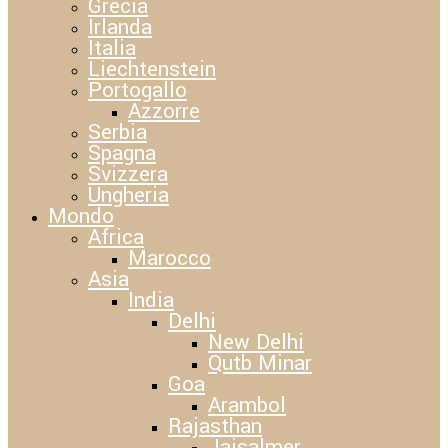
Grecia
Irlanda
Italia
Liechtenstein
Portogallo
Azzorre
Serbia
Spagna
Svizzera
Ungheria
Mondo
Africa
Marocco
Asia
India
Delhi
New Delhi
Qutb Minar
Goa
Arambol
Rajasthan
Jaisalmer