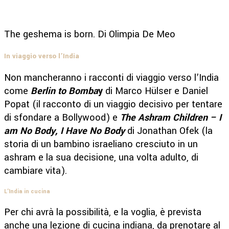
The geshema is born. Di Olimpia De Meo
In viaggio verso l’India
Non mancheranno i racconti di viaggio verso l’India
come
Berlin to Bomba
y
di Marco Hülser e Daniel
Popat (il racconto di un viaggio decisivo per tentare
di sfondare a Bollywood) e
The Ashram Children – I
am No Body, I Have No Bod
y
di Jonathan Ofek (la
storia di un bambino israeliano cresciuto in un
ashram e la sua decisione, una volta adulto, di
cambiare vita).
L’India in cucina
Per chi avrà la possibilità, e la voglia, è prevista
anche una lezione di cucina indiana, da prenotare al