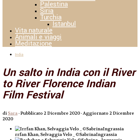
Palestina
Siria
Turchia
Istanbul
Vita naturale
Animali e viaggi
Meditazione
India
Un salto in India con il River
to River Florence Indian
Film Festival
di
Sara
· Pubblicato
2 Dicembre 2020
· Aggiornato
2 Dicembre
2020
rrfan Khan, Selvaggia Velo_©SabrinaIngrassia