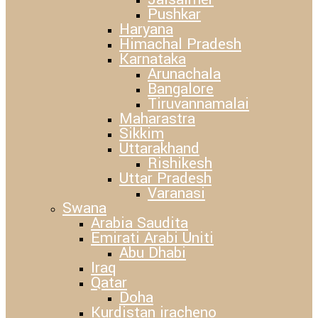
Pushkar
Haryana
Himachal Pradesh
Karnataka
Arunachala
Bangalore
Tiruvannamalai
Maharastra
Sikkim
Uttarakhand
Rishikesh
Uttar Pradesh
Varanasi
Swana
Arabia Saudita
Emirati Arabi Uniti
Abu Dhabi
Iraq
Qatar
Doha
Kurdistan iracheno