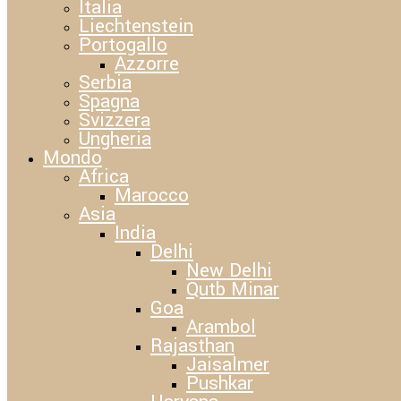
Italia
Liechtenstein
Portogallo
Azzorre
Serbia
Spagna
Svizzera
Ungheria
Mondo
Africa
Marocco
Asia
India
Delhi
New Delhi
Qutb Minar
Goa
Arambol
Rajasthan
Jaisalmer
Pushkar