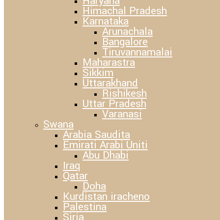
Haryana
Himachal Pradesh
Karnataka
Arunachala
Bangalore
Tiruvannamalai
Maharastra
Sikkim
Uttarakhand
Rishikesh
Uttar Pradesh
Varanasi
Swana
Arabia Saudita
Emirati Arabi Uniti
Abu Dhabi
Iraq
Qatar
Doha
Kurdistan iracheno
Palestina
Siria