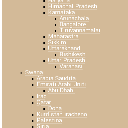
Haryana
Himachal Pradesh
Karnataka
Arunachala
Bangalore
Tiruvannamalai
Maharastra
Sikkim
Uttarakhand
Rishikesh
Uttar Pradesh
Varanasi
Swana
Arabia Saudita
Emirati Arabi Uniti
Abu Dhabi
Iraq
Qatar
Doha
Kurdistan iracheno
Palestina
Siria