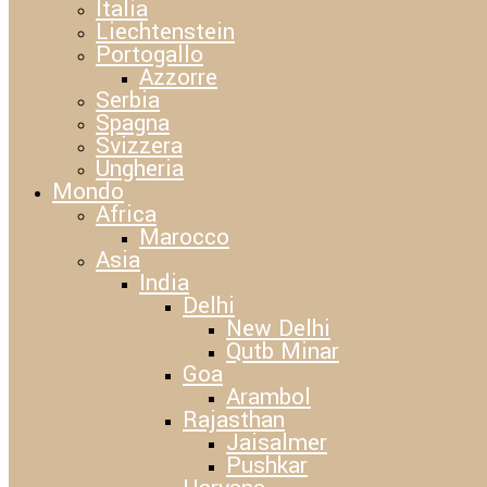
Italia
Liechtenstein
Portogallo
Azzorre
Serbia
Spagna
Svizzera
Ungheria
Mondo
Africa
Marocco
Asia
India
Delhi
New Delhi
Qutb Minar
Goa
Arambol
Rajasthan
Jaisalmer
Pushkar