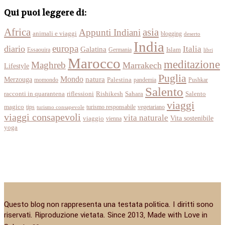
Qui puoi leggere di:
Africa
asia
Appunti Indiani
animali e viaggi
blogging
deserto
India
europa
diario
Italia
Galatina
Islam
Essaouira
Germania
libri
Marocco
meditazione
Maghreb
Marrakech
Lifestyle
Puglia
Mondo
Merzouga
natura
momondo
Palestina
pandemia
Pushkar
Salento
racconti in quarantena
Sahara
riflessioni
Rishikesh
Salento
viaggi
magico
tips
turismo responsabile
vegetariano
turismo consapevole
viaggi consapevoli
vita naturale
Vita sostenibile
viaggio
vienna
yoga
Questo blog non rappresenta una testata politica. I diritti sono
riservati. Riproduzione vietata. Since 2013, Made with Love in