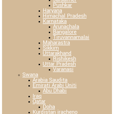
Pushkar
Haryana
Himachal Pradesh
Karnataka
Arunachala
Bangalore
Tiruvannamalai
Maharastra
Sikkim
Uttarakhand
Rishikesh
Uttar Pradesh
Varanasi
Swana
Arabia Saudita
Emirati Arabi Uniti
Abu Dhabi
Iraq
Qatar
Doha
Kurdistan iracheno