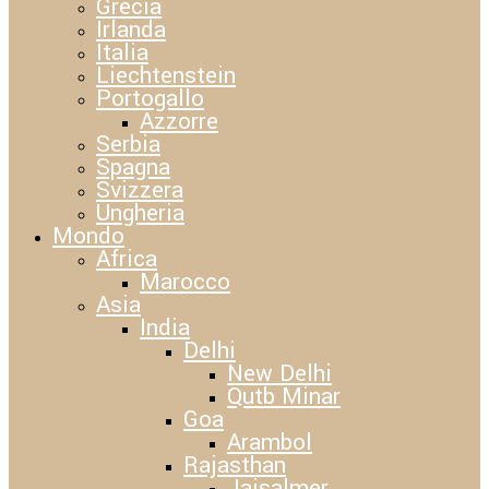
Grecia
Irlanda
Italia
Liechtenstein
Portogallo
Azzorre
Serbia
Spagna
Svizzera
Ungheria
Mondo
Africa
Marocco
Asia
India
Delhi
New Delhi
Qutb Minar
Goa
Arambol
Rajasthan
Jaisalmer