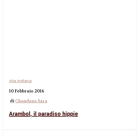
vita indiana
10 Febbraio 2016
di
Chandana Sara
Arambol, il paradiso hippie