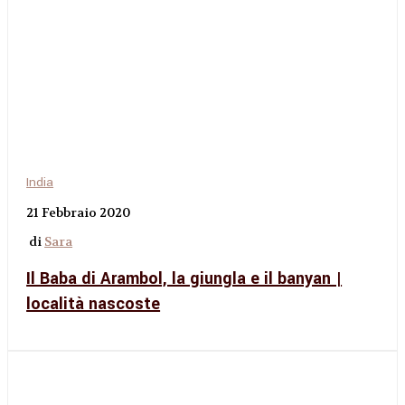
India
21 Febbraio 2020
di
Sara
Il Baba di Arambol, la giungla e il banyan |
località nascoste