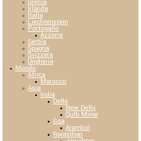
Grecia
Irlanda
Italia
Liechtenstein
Portogallo
Azzorre
Serbia
Spagna
Svizzera
Ungheria
Mondo
Africa
Marocco
Asia
India
Delhi
New Delhi
Qutb Minar
Goa
Arambol
Rajasthan
Jaisalmer