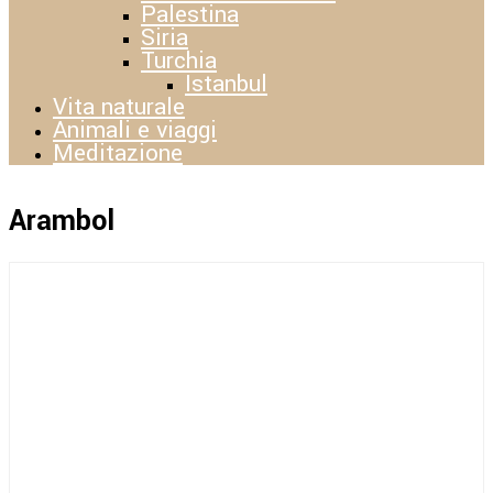
Palestina
Siria
Turchia
Istanbul
Vita naturale
Animali e viaggi
Meditazione
Arambol