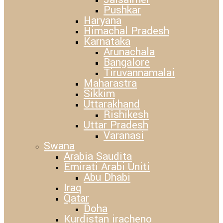
Pushkar
Haryana
Himachal Pradesh
Karnataka
Arunachala
Bangalore
Tiruvannamalai
Maharastra
Sikkim
Uttarakhand
Rishikesh
Uttar Pradesh
Varanasi
Swana
Arabia Saudita
Emirati Arabi Uniti
Abu Dhabi
Iraq
Qatar
Doha
Kurdistan iracheno