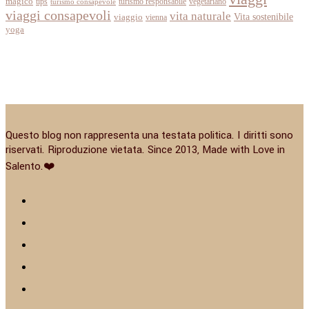
magico
tips
turismo responsabile
vegetariano
turismo consapevole
viaggi consapevoli
vita naturale
Vita sostenibile
viaggio
vienna
yoga
Questo blog non rappresenta una testata politica. I diritti sono
riservati. Riproduzione vietata. Since 2013, Made with Love in
Salento.❤️