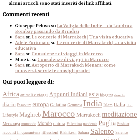
alcuni articoli sono stati inseriti dei link affiliati.
Commenti recenti
Giuseppe Peluso
su
La Valigia delle Indie – da Londra a
Bombay passando da Brindisi
Sara
su
Le concerie di Marrakech | Una visita educativa
Adele Fortunato
su
Le concerie di Marrakech | Una visita
educativa
Sara
su
Consulenze di viaggi in Marocco
Marzia
su
Consulenze di viaggi in Marocco
Sara
su
Aeroporto di Marrakech Menara: come
muoversi, servizi e consigli pratici
Qui puoi leggere di:
Africa
asia
Appunti Indiani
animali e viaggi
blogging
deserto
India
europa
diario
Italia
Galatina
Islam
Essaouira
Germania
libri
Marocco
meditazione
Maghreb
Marrakech
Lifestyle
Puglia
Mondo
Merzouga
natura
momondo
Palestina
pandemia
Pushkar
Salento
racconti in quarantena
Sahara
riflessioni
Rishikesh
Salento
viaggi