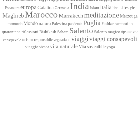
India
europa
Italia
Galatina
Lifestyle
Islam
Essaouira
Germania
libri
Marocco
meditazione
Maghreb
Marrakech
Merzouga
Puglia
Mondo
natura
racconti in
momondo
Palestina
pandemia
Pushkar
Salento
quarantena
Sahara
riflessioni
Rishikesh
Salento magico
tips
turismo
viaggi
viaggi consapevoli
turismo responsabile
vegetariano
consapevole
vita naturale
Vita sostenibile
viaggio
yoga
vienna