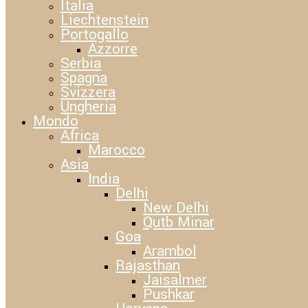
Italia
Liechtenstein
Portogallo
Azzorre
Serbia
Spagna
Svizzera
Ungheria
Mondo
Africa
Marocco
Asia
India
Delhi
New Delhi
Qutb Minar
Goa
Arambol
Rajasthan
Jaisalmer
Pushkar