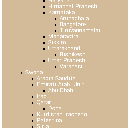
Haryana
Himachal Pradesh
Karnataka
Arunachala
Bangalore
Tiruvannamalai
Maharastra
Sikkim
Uttarakhand
Rishikesh
Uttar Pradesh
Varanasi
Swana
Arabia Saudita
Emirati Arabi Uniti
Abu Dhabi
Iraq
Qatar
Doha
Kurdistan iracheno
Palestina
Siria