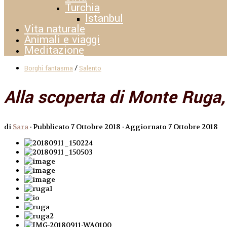
Turchia
Istanbul
Vita naturale
Animali e viaggi
Meditazione
/
Borghi fantasma
Salento
Alla scoperta di Monte Ruga
di
Sara
· Pubblicato
7 Ottobre 2018
· Aggiornato
7 Ottobre 2018