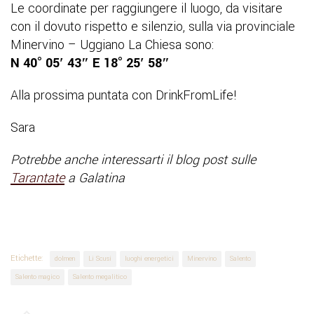
Le coordinate per raggiungere il luogo, da visitare
con il dovuto rispetto e silenzio, sulla via provinciale
Minervino – Uggiano La Chiesa sono:
N 40° 05′ 43″ E 18° 25′ 58″
Alla prossima puntata con DrinkFromLife!
Sara
Potrebbe anche interessarti il blog post sulle
Tarantate
a Galatina
Etichette:
dolmen
Li Scusi
luoghi energetici
Minervino
Salento
Salento magico
Salento megalitico