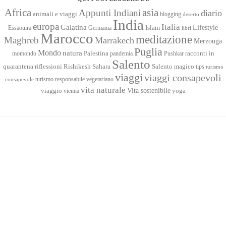
Africa
asia
Appunti Indiani
diario
animali e viaggi
blogging
deserto
India
europa
Italia
Galatina
Lifestyle
Islam
Essaouira
Germania
libri
Marocco
meditazione
Maghreb
Marrakech
Merzouga
Puglia
Mondo
natura
racconti in
momondo
Palestina
pandemia
Pushkar
Salento
quarantena
Sahara
riflessioni
Rishikesh
Salento magico
tips
turismo
viaggi
viaggi consapevoli
turismo responsabile
vegetariano
consapevole
vita naturale
Vita sostenibile
viaggio
yoga
vienna