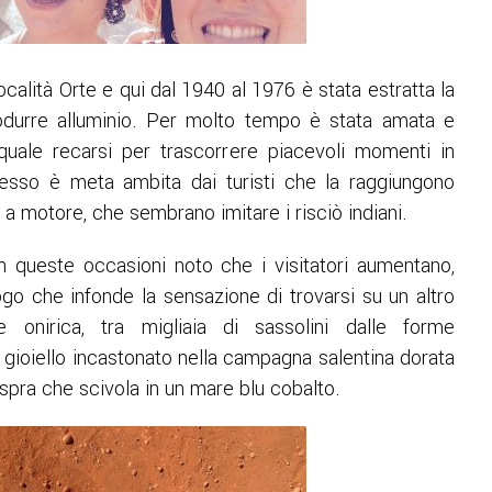
località Orte e qui dal 1940 al 1976 è stata estratta la
produrre alluminio. Per molto tempo è stata amata e
quale recarsi per trascorrere piacevoli momenti in
esso è meta ambita dai turisti che la raggiungono
 a motore, che sembrano imitare i risciò indiani.
n queste occasioni noto che i visitatori aumentano,
ogo che infonde la sensazione di trovarsi su un altro
 onirica, tra migliaia di sassolini dalle forme
 gioiello incastonato nella campagna salentina dorata
aspra che scivola in un mare blu cobalto.