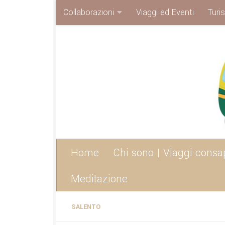
Collaborazioni
Viaggi ed Eventi
Turi
Sotto il contenuto
Home
Chi sono | Viaggi consa
Meditazione
SALENTO