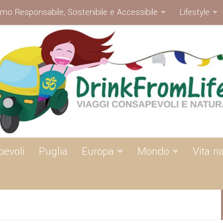
smo Responsabile, Sostenibile e Accessibile
Lifestyle
pevoli
Puglia
Europa
Mondo
Vita n