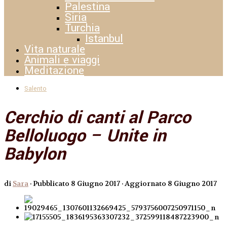
Palestina
Siria
Turchia
Istanbul
Vita naturale
Animali e viaggi
Meditazione
Salento
Cerchio di canti al Parco
Belloluogo – Unite in
Babylon
di
Sara
· Pubblicato
8 Giugno 2017
· Aggiornato
8 Giugno 2017