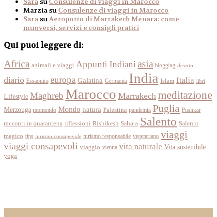
Sara
su
Consulenze di viaggi in Marocco
Marzia
su
Consulenze di viaggi in Marocco
Sara
su
Aeroporto di Marrakech Menara: come
muoversi, servizi e consigli pratici
Qui puoi leggere di:
Africa
asia
Appunti Indiani
animali e viaggi
blogging
deserto
India
europa
diario
Italia
Galatina
Islam
Essaouira
Germania
libri
Marocco
meditazione
Maghreb
Marrakech
Lifestyle
Puglia
Mondo
Merzouga
natura
momondo
Palestina
pandemia
Pushkar
Salento
racconti in quarantena
Sahara
riflessioni
Rishikesh
Salento
viaggi
magico
tips
turismo responsabile
vegetariano
turismo consapevole
viaggi consapevoli
vita naturale
Vita sostenibile
viaggio
vienna
yoga