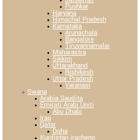
Pushkar
Haryana
Himachal Pradesh
Karnataka
Arunachala
Bangalore
Tiruvannamalai
Maharastra
Sikkim
Uttarakhand
Rishikesh
Uttar Pradesh
Varanasi
Swana
Arabia Saudita
Emirati Arabi Uniti
Abu Dhabi
Iraq
Qatar
Doha
Kurdistan iracheno