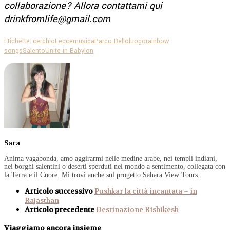
collaborazione? Allora contattami qui
drinkfromlife@gmail.com
Etichette:
cerchio
Lecce
musica
Parco Belloluogo
rainbow
songs
Salento
Unite in Babylon
Sara
Anima vagabonda, amo aggirarmi nelle medine arabe, nei templi indiani,
nei borghi salentini o deserti sperduti nel mondo a sentimento, collegata con
la Terra e il Cuore. Mi trovi anche sul progetto Sahara View Tours.
Articolo successivo
Pushkar la città incantata – in
Rajasthan
Articolo precedente
Destinazione Rishikesh
Viaggiamo ancora insieme