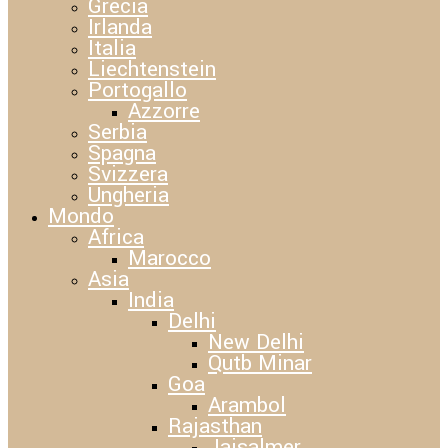
Grecia
Irlanda
Italia
Liechtenstein
Portogallo
Azzorre
Serbia
Spagna
Svizzera
Ungheria
Mondo
Africa
Marocco
Asia
India
Delhi
New Delhi
Qutb Minar
Goa
Arambol
Rajasthan
Jaisalmer