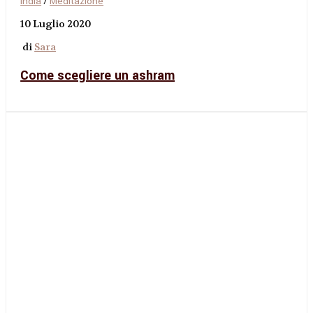
India
/
Meditazione
10 Luglio 2020
di
Sara
Come scegliere un ashram