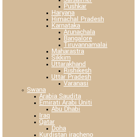
Pushkar
Haryana
Himachal Pradesh
Karnataka
Arunachala
Bangalore
Tiruvannamalai
Maharastra
Sikkim
Uttarakhand
Rishikesh
Uttar Pradesh
Varanasi
Swana
Arabia Saudita
Emirati Arabi Uniti
Abu Dhabi
Iraq
Qatar
Doha
Kurdistan iracheno