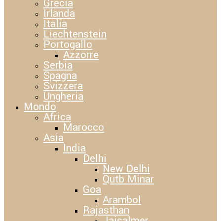
Grecia
Irlanda
Italia
Liechtenstein
Portogallo
Azzorre
Serbia
Spagna
Svizzera
Ungheria
Mondo
Africa
Marocco
Asia
India
Delhi
New Delhi
Qutb Minar
Goa
Arambol
Rajasthan
Jaisalmer