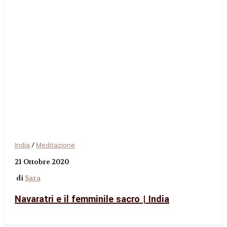
India
/
Meditazione
21 Ottobre 2020
di
Sara
Navaratri e il femminile sacro | India