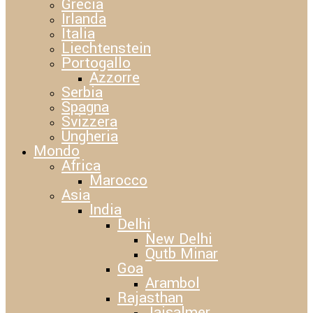
Grecia
Irlanda
Italia
Liechtenstein
Portogallo
Azzorre
Serbia
Spagna
Svizzera
Ungheria
Mondo
Africa
Marocco
Asia
India
Delhi
New Delhi
Qutb Minar
Goa
Arambol
Rajasthan
Jaisalmer