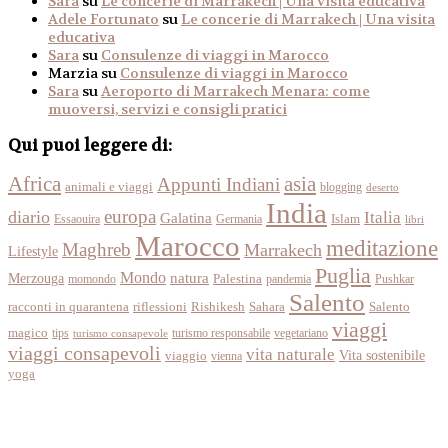
Sara
su
Le concerie di Marrakech | Una visita educativa
Adele Fortunato
su
Le concerie di Marrakech | Una visita
educativa
Sara
su
Consulenze di viaggi in Marocco
Marzia
su
Consulenze di viaggi in Marocco
Sara
su
Aeroporto di Marrakech Menara: come
muoversi, servizi e consigli pratici
Qui puoi leggere di:
Africa
asia
Appunti Indiani
animali e viaggi
blogging
deserto
India
europa
diario
Italia
Galatina
Islam
Essaouira
Germania
libri
Marocco
meditazione
Maghreb
Marrakech
Lifestyle
Puglia
Mondo
Merzouga
natura
momondo
Palestina
pandemia
Pushkar
Salento
racconti in quarantena
Sahara
riflessioni
Rishikesh
Salento
viaggi
magico
tips
turismo responsabile
vegetariano
turismo consapevole
viaggi consapevoli
vita naturale
Vita sostenibile
viaggio
vienna
yoga