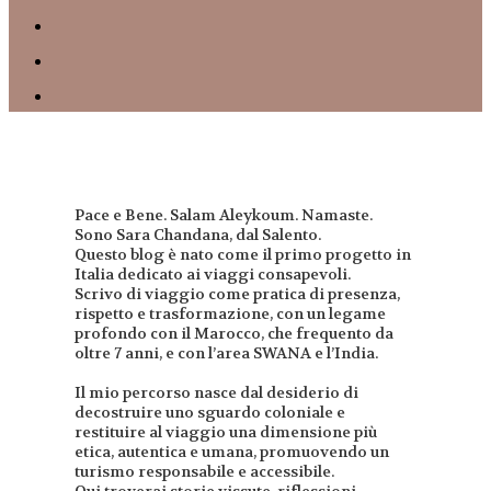
Pace e Bene. Salam Aleykoum. Namaste.
Sono Sara Chandana, dal Salento.
Questo blog è nato come il primo progetto in
Italia dedicato ai viaggi consapevoli.
Scrivo di viaggio come pratica di presenza,
rispetto e trasformazione, con un legame
profondo con il Marocco, che frequento da
oltre 7 anni, e con l’area SWANA e l’India.
Il mio percorso nasce dal desiderio di
decostruire uno sguardo coloniale e
restituire al viaggio una dimensione più
etica, autentica e umana, promuovendo un
turismo responsabile e accessibile.
Qui troverai storie vissute, riflessioni,