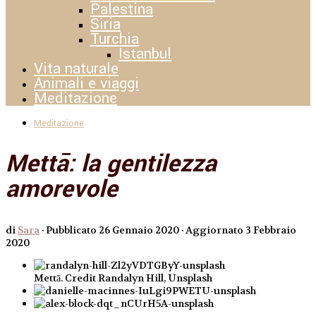
Palestina
Siria
Turchia
Istanbul
Vita naturale
Animali e viaggi
Meditazione
Meditazione
Mettā: la gentilezza
amorevole
di
Sara
· Pubblicato
26 Gennaio 2020
· Aggiornato
3 Febbraio
2020
Mettā. Credit Randalyn Hill, Unsplash