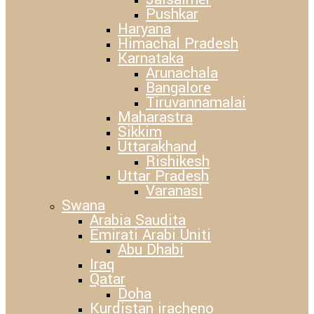
Pushkar
Haryana
Himachal Pradesh
Karnataka
Arunachala
Bangalore
Tiruvannamalai
Maharastra
Sikkim
Uttarakhand
Rishikesh
Uttar Pradesh
Varanasi
Swana
Arabia Saudita
Emirati Arabi Uniti
Abu Dhabi
Iraq
Qatar
Doha
Kurdistan iracheno