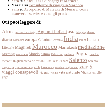
Sara
su
Consulenze di viaggi in Marocco
Marzia
su
Consulenze di viaggi in Marocco
Sara
su
Aeroporto di Marrakech Menara: come
muoversi, servizi e consigli pratici
Qui puoi leggere di:
Africa
asia
Appunti Indiani
animali e viaggi
blogging
deserto
India
europa
diario
Italia
Galatina
Islam
Essaouira
Germania
libri
Marocco
meditazione
Maghreb
Marrakech
Lifestyle
Puglia
Mondo
Merzouga
natura
momondo
Palestina
pandemia
Pushkar
Salento
racconti in quarantena
Sahara
riflessioni
Rishikesh
Salento
viaggi
magico
tips
turismo responsabile
vegetariano
turismo consapevole
viaggi consapevoli
vita naturale
Vita sostenibile
viaggio
vienna
yoga