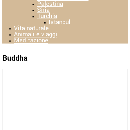
Palestina
Siria
Turchia
Istanbul
Vita naturale
Animali e viaggi
Meditazione
Buddha