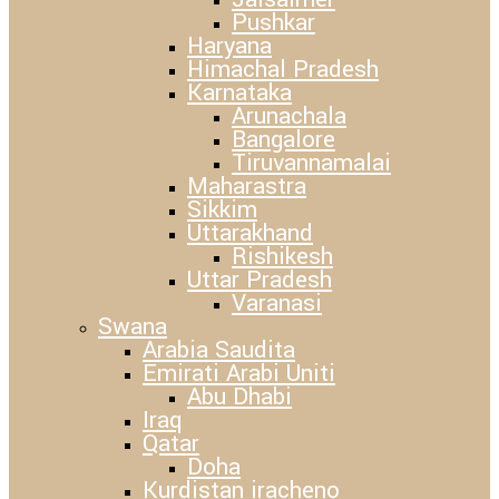
Pushkar
Haryana
Himachal Pradesh
Karnataka
Arunachala
Bangalore
Tiruvannamalai
Maharastra
Sikkim
Uttarakhand
Rishikesh
Uttar Pradesh
Varanasi
Swana
Arabia Saudita
Emirati Arabi Uniti
Abu Dhabi
Iraq
Qatar
Doha
Kurdistan iracheno