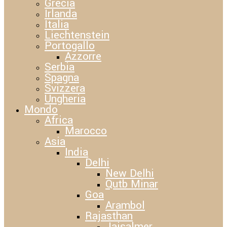
Grecia
Irlanda
Italia
Liechtenstein
Portogallo
Azzorre
Serbia
Spagna
Svizzera
Ungheria
Mondo
Africa
Marocco
Asia
India
Delhi
New Delhi
Qutb Minar
Goa
Arambol
Rajasthan
Jaisalmer