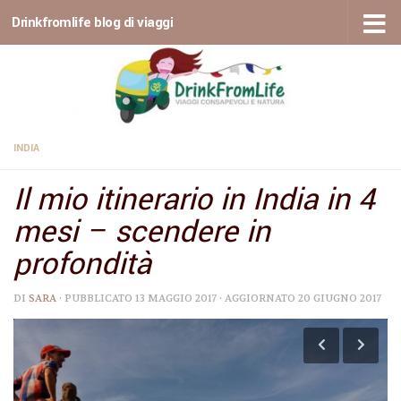
Drinkfromlife blog di viaggi
Sotto il contenuto
INDIA
Il mio itinerario in India in 4
mesi – scendere in
profondità
DI
SARA
· PUBBLICATO
13 MAGGIO 2017
· AGGIORNATO
20 GIUGNO 2017