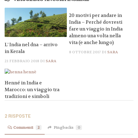
20 motivi per andare in
India – Perché dovresti
fare un viaggio in India
almeno una volta nella
vita (e anche lungo)
L’ India nel dna – arrivo
in Kerala
8 OTTOBRE 2017
DI
SARA
21 FEBBRAIO 2018
DI
SARA
Henné in India e
Marocco: un viaggio tra
tradizioni e simboli
4 MARZO 2025
DI
SARA
2 RISPOSTE
Commenti
2
Pingbacks
0