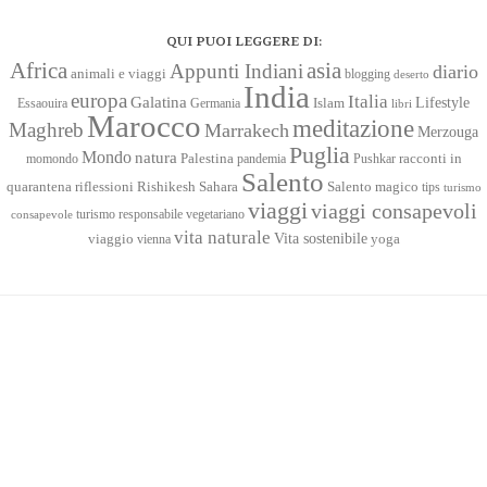
QUI PUOI LEGGERE DI:
Africa
asia
Appunti Indiani
diario
animali e viaggi
blogging
deserto
India
europa
Italia
Galatina
Lifestyle
Islam
Essaouira
Germania
libri
Marocco
meditazione
Maghreb
Marrakech
Merzouga
Puglia
Mondo
natura
racconti in
momondo
Palestina
pandemia
Pushkar
Salento
quarantena
Sahara
riflessioni
Rishikesh
Salento magico
tips
turismo
viaggi
viaggi consapevoli
turismo responsabile
vegetariano
consapevole
vita naturale
Vita sostenibile
viaggio
yoga
vienna