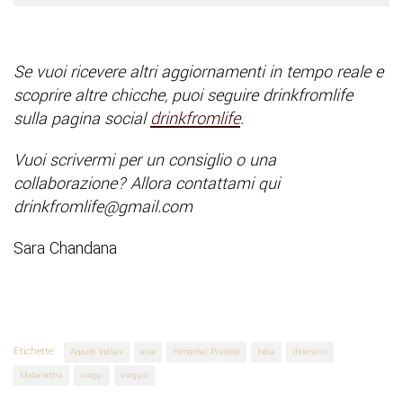
Se vuoi ricevere altri aggiornamenti in tempo reale e
scoprire altre chicche, puoi seguire drinkfromlife
sulla pagina social
drinkfromlife
.
Vuoi scrivermi per un consiglio o una
collaborazione? Allora contattami qui
drinkfromlife@gmail.com
Sara Chandana
Etichette:
Appunti Indiani
asia
Himachal Pradesh
India
itinerario
Maharastra
viaggi
viaggio