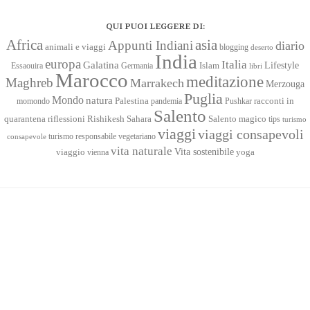
QUI PUOI LEGGERE DI:
Africa
asia
Appunti Indiani
diario
animali e viaggi
blogging
deserto
India
europa
Italia
Galatina
Lifestyle
Islam
Essaouira
Germania
libri
Marocco
meditazione
Maghreb
Marrakech
Merzouga
Puglia
Mondo
natura
racconti in
momondo
Palestina
pandemia
Pushkar
Salento
quarantena
Sahara
riflessioni
Rishikesh
Salento magico
tips
turismo
viaggi
viaggi consapevoli
turismo responsabile
vegetariano
consapevole
vita naturale
Vita sostenibile
viaggio
yoga
vienna