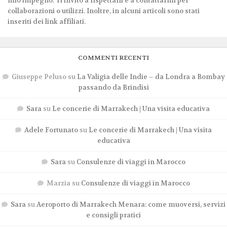
mio impegno. Ti invito a rispettarli e a contattarmi per
collaborazioni o utilizzi. Inoltre, in alcuni articoli sono stati
inseriti dei link affiliati.
COMMENTI RECENTI
Giuseppe Peluso
su
La Valigia delle Indie – da Londra a Bombay
passando da Brindisi
Sara
su
Le concerie di Marrakech | Una visita educativa
Adele Fortunato
su
Le concerie di Marrakech | Una visita
educativa
Sara
su
Consulenze di viaggi in Marocco
Marzia
su
Consulenze di viaggi in Marocco
Sara
su
Aeroporto di Marrakech Menara: come muoversi, servizi
e consigli pratici