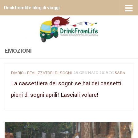
Drinkfromlife blog di viaggi
Sotto il contenuto
EMOZIONI
DIARIO
REALIZZATORI DI SOGNI
29 GENNAIO 2019
DI
SARA
/
La cassettiera dei sogni: se hai dei cassetti
pieni di sogni aprili! Lasciali volare!