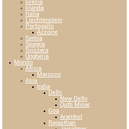
Grecia
Irlanda
Italia
Liechtenstein
Portogallo
Azzorre
Serbia
Spagna
Svizzera
Ungheria
Mondo
Africa
Marocco
Asia
India
Delhi
New Delhi
Qutb Minar
Goa
Arambol
Rajasthan
Jaisalmer