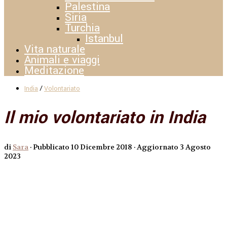
Palestina
Siria
Turchia
Istanbul
Vita naturale
Animali e viaggi
Meditazione
/
India
Volontariato
Il mio volontariato in India
di
Sara
· Pubblicato
10 Dicembre 2018
· Aggiornato
3 Agosto
2023