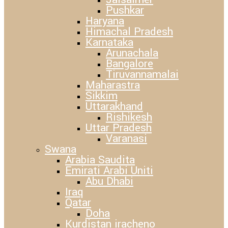
Pushkar
Haryana
Himachal Pradesh
Karnataka
Arunachala
Bangalore
Tiruvannamalai
Maharastra
Sikkim
Uttarakhand
Rishikesh
Uttar Pradesh
Varanasi
Swana
Arabia Saudita
Emirati Arabi Uniti
Abu Dhabi
Iraq
Qatar
Doha
Kurdistan iracheno