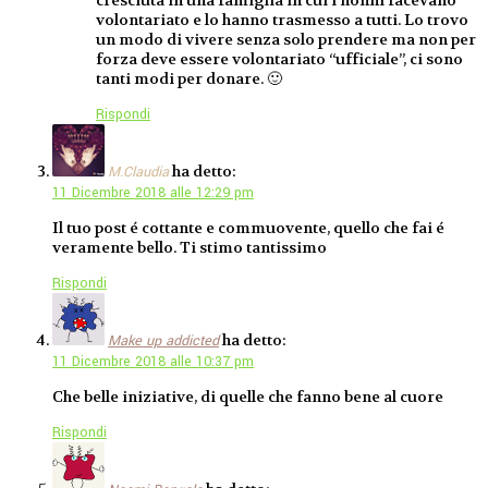
volontariato e lo hanno trasmesso a tutti. Lo trovo
un modo di vivere senza solo prendere ma non per
forza deve essere volontariato “ufficiale”, ci sono
tanti modi per donare. 🙂
Rispondi
ha detto:
M.Claudia
11 Dicembre 2018 alle 12:29 pm
Il tuo post é cottante e commuovente, quello che fai é
veramente bello. Ti stimo tantissimo
Rispondi
ha detto:
Make up addicted
11 Dicembre 2018 alle 10:37 pm
Che belle iniziative, di quelle che fanno bene al cuore
Rispondi