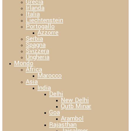
Grecia
Irlanda
Italia
Liechtenstein
Portogallo
Azzorre
Serbia
Spagna
Svizzera
Ungheria
Mondo
Africa
Marocco
Asia
India
Delhi
New Delhi
Qutb Minar
Goa
Arambol
Rajasthan
Jaisalmer