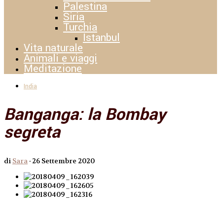
Palestina
Siria
Turchia
Istanbul
Vita naturale
Animali e viaggi
Meditazione
India
Banganga: la Bombay
segreta
di
Sara
·
26 Settembre 2020