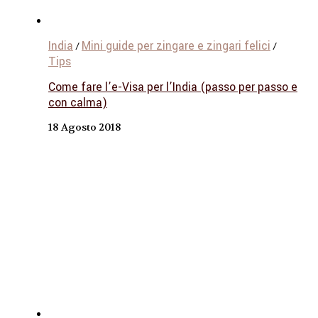
India
Mini guide per zingare e zingari felici
/
/
Tips
Come fare l’e-Visa per l’India (passo per passo e
con calma)
18 Agosto 2018