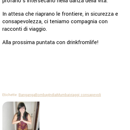
profano s’intersecano nella danza della vita.
In attesa che riaprano le frontiere, in sicurezza e
consapevolezza, ci teniamo compagnia con
racconti di viaggio.
Alla prossima puntata con drinkfromlife!
Etichette:
Banganga
Bombay
India
Mumbai
viaggi consapevoli