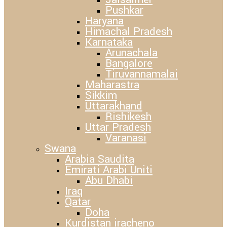
Pushkar
Haryana
Himachal Pradesh
Karnataka
Arunachala
Bangalore
Tiruvannamalai
Maharastra
Sikkim
Uttarakhand
Rishikesh
Uttar Pradesh
Varanasi
Swana
Arabia Saudita
Emirati Arabi Uniti
Abu Dhabi
Iraq
Qatar
Doha
Kurdistan iracheno