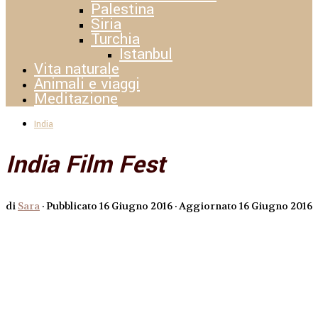
Palestina
Siria
Turchia
Istanbul
Vita naturale
Animali e viaggi
Meditazione
India
India Film Fest
di
Sara
· Pubblicato
16 Giugno 2016
· Aggiornato
16 Giugno 2016