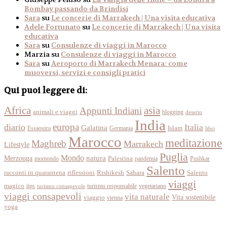
Bombay passando da Brindisi
Sara
su
Le concerie di Marrakech | Una visita educativa
Adele Fortunato
su
Le concerie di Marrakech | Una visita
educativa
Sara
su
Consulenze di viaggi in Marocco
Marzia
su
Consulenze di viaggi in Marocco
Sara
su
Aeroporto di Marrakech Menara: come
muoversi, servizi e consigli pratici
Qui puoi leggere di:
Africa
asia
Appunti Indiani
animali e viaggi
blogging
deserto
India
europa
diario
Italia
Galatina
Islam
Essaouira
Germania
libri
Marocco
meditazione
Maghreb
Marrakech
Lifestyle
Puglia
Mondo
Merzouga
natura
momondo
Palestina
pandemia
Pushkar
Salento
racconti in quarantena
Sahara
riflessioni
Rishikesh
Salento
viaggi
magico
tips
turismo responsabile
vegetariano
turismo consapevole
viaggi consapevoli
vita naturale
Vita sostenibile
viaggio
vienna
yoga