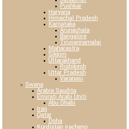
Pushkar
Haryana
Himachal Pradesh
Karnataka
Arunachala
Bangalore
Tiruvannamalai
Maharastra
Sikkim
Uttarakhand
Rishikesh
Uttar Pradesh
Varanasi
Swana
Arabia Saudita
Emirati Arabi Uniti
Abu Dhabi
Iraq
Qatar
Doha
Kurdistan iracheno