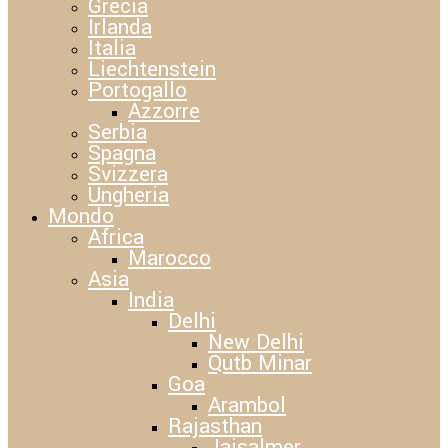
Grecia
Irlanda
Italia
Liechtenstein
Portogallo
Azzorre
Serbia
Spagna
Svizzera
Ungheria
Mondo
Africa
Marocco
Asia
India
Delhi
New Delhi
Qutb Minar
Goa
Arambol
Rajasthan
Jaisalmer