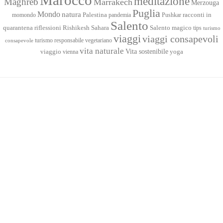
meditazione
Maghreb
Marrakech
Merzouga
Puglia
Mondo
natura
racconti in
momondo
Palestina
pandemia
Pushkar
Salento
quarantena
Sahara
riflessioni
Rishikesh
Salento magico
tips
turismo
viaggi
viaggi consapevoli
turismo responsabile
vegetariano
consapevole
vita naturale
Vita sostenibile
viaggio
yoga
vienna