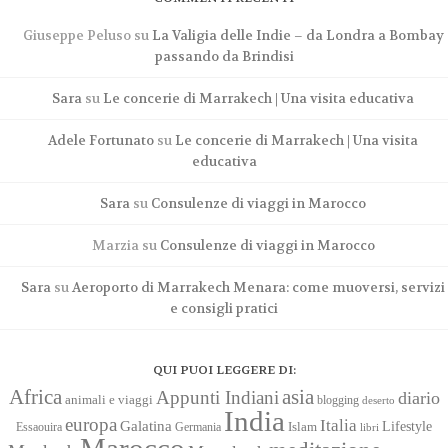
Giuseppe Peluso
su
La Valigia delle Indie – da Londra a Bombay
passando da Brindisi
Sara
su
Le concerie di Marrakech | Una visita educativa
Adele Fortunato
su
Le concerie di Marrakech | Una visita
educativa
Sara
su
Consulenze di viaggi in Marocco
Marzia
su
Consulenze di viaggi in Marocco
Sara
su
Aeroporto di Marrakech Menara: come muoversi, servizi
e consigli pratici
QUI PUOI LEGGERE DI:
Africa
asia
Appunti Indiani
diario
animali e viaggi
blogging
deserto
India
europa
Italia
Galatina
Lifestyle
Islam
Essaouira
Germania
libri
Marocco