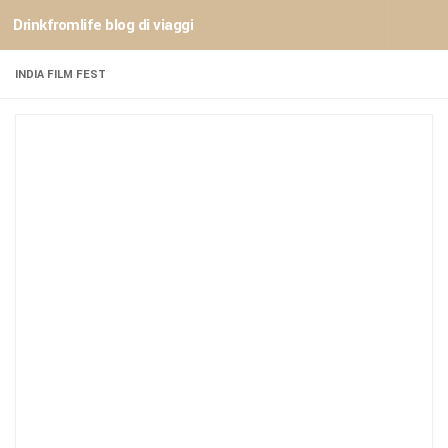
Drinkfromlife blog di viaggi
Sotto il contenuto
INDIA FILM FEST