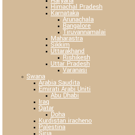
Haryana
Himachal Pradesh
Karnataka
Arunachala
Bangalore
Tiruvannamalai
Maharastra
Sikkim
Uttarakhand
Rishikesh
Uttar Pradesh
Varanasi
Swana
Arabia Saudita
Emirati Arabi Uniti
Abu Dhabi
Iraq
Qatar
Doha
Kurdistan iracheno
Palestina
Siria