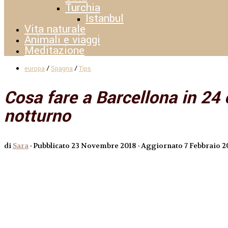
Turchia
Istanbul
Vita naturale
Animali e viaggi
Meditazione
/
/
europa
Spagna
Tips
Cosa fare a Barcellona in 24 
notturno
di
Sara
· Pubblicato
23 Novembre 2018
· Aggiornato
7 Febbraio 2