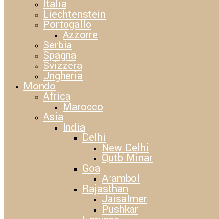
Italia
Liechtenstein
Portogallo
Azzorre
Serbia
Spagna
Svizzera
Ungheria
Mondo
Africa
Marocco
Asia
India
Delhi
New Delhi
Qutb Minar
Goa
Arambol
Rajasthan
Jaisalmer
Pushkar