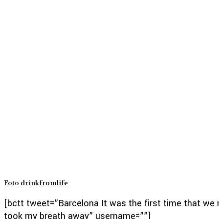
Foto drinkfromlife
[bctt tweet=”Barcelona It was the first time that w
took my breath away” username=””]