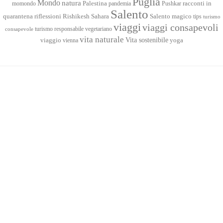
Puglia
Mondo
natura
racconti in
momondo
Palestina
pandemia
Pushkar
Salento
quarantena
Sahara
riflessioni
Rishikesh
Salento magico
tips
turismo
viaggi
viaggi consapevoli
turismo responsabile
vegetariano
consapevole
vita naturale
Vita sostenibile
viaggio
yoga
vienna