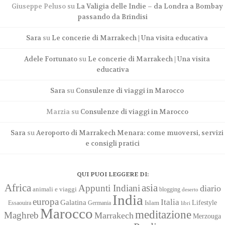
Giuseppe Peluso
su
La Valigia delle Indie – da Londra a Bombay
passando da Brindisi
Sara
su
Le concerie di Marrakech | Una visita educativa
Adele Fortunato
su
Le concerie di Marrakech | Una visita
educativa
Sara
su
Consulenze di viaggi in Marocco
Marzia
su
Consulenze di viaggi in Marocco
Sara
su
Aeroporto di Marrakech Menara: come muoversi, servizi
e consigli pratici
QUI PUOI LEGGERE DI:
Africa
asia
Appunti Indiani
diario
animali e viaggi
blogging
deserto
India
europa
Italia
Galatina
Lifestyle
Islam
Essaouira
Germania
libri
Marocco
meditazione
Maghreb
Marrakech
Merzouga