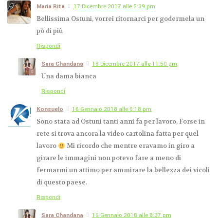
Maria Rita
17 Dicembre 2017 alle 5:39 pm
Impressioni di
Bellissima Ostuni, vorrei ritornarci per godermela un
settembre e bellezza
pò di più
7 SETTEMBRE 2016
DI
SARA
Rispondi
Sara Chandana
18 Dicembre 2017 alle 11:50 pm
Una dama bianca
Rispondi
Konsuelo
16 Gennaio 2018 alle 6:18 pm
Sono stata ad Ostuni tanti anni fa per lavoro, Forse in
rete si trova ancora la video cartolina fatta per quel
lavoro
Mi ricordo che mentre eravamo in giro a
girare le immagini non potevo fare a meno di
fermarmi un attimo per ammirare la bellezza dei vicoli
di questo paese.
Rispondi
Sara Chandana
16 Gennaio 2018 alle 8:37 pm