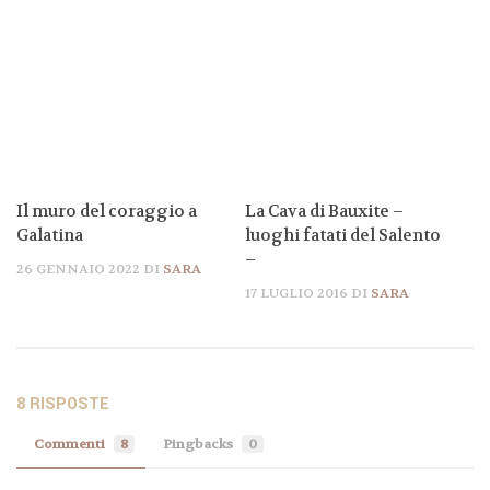
Il muro del coraggio a
La Cava di Bauxite –
Galatina
luoghi fatati del Salento
–
26 GENNAIO 2022
DI
SARA
17 LUGLIO 2016
DI
SARA
8 RISPOSTE
Commenti
8
Pingbacks
0