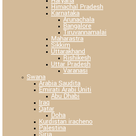
Haryana
Himachal Pradesh
Karnataka
Arunachala
Bangalore
Tiruvannamalai
Maharastra
Sikkim
Uttarakhand
Rishikesh
Uttar Pradesh
Varanasi
Swana
Arabia Saudita
Emirati Arabi Uniti
Abu Dhabi
Iraq
Qatar
Doha
Kurdistan iracheno
Palestina
Siria