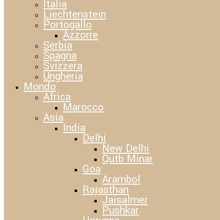
Italia
Liechtenstein
Portogallo
Azzorre
Serbia
Spagna
Svizzera
Ungheria
Mondo
Africa
Marocco
Asia
India
Delhi
New Delhi
Qutb Minar
Goa
Arambol
Rajasthan
Jaisalmer
Pushkar