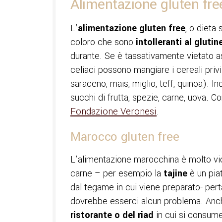
Alimentazione gluten fre
L’
alimentazione gluten free
, o dieta 
coloro che sono
intolleranti al glutin
durante. Se è tassativamente vietato a
celiaci possono mangiare i cereali privi
saraceno, mais, miglio, teff, quinoa). Inol
succhi di frutta, spezie, carne, uova. C
Fondazione Veronesi
.
Marocco gluten free
L’alimentazione marocchina è molto vicin
carne – per esempio la
tajine
è un pia
dal tegame in cui viene preparato- pert
dovrebbe esserci alcun problema. Anc
ristorante o del riad
in cui si consume