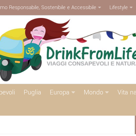
smo Responsabile, Sostenibile e Accessibile
Lifestyle
pevoli
Puglia
Europa
Mondo
Vita n