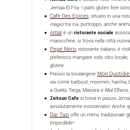
Jemaa El Fna. I piatti gluten free son
Cafe Des Epices
, situato in una no
magici
tra cui, purtroppo, anche anima
Amal
è un
ristorante sociale
associa
marocchine, si trova nella città nuova
Pepe Nero
, ristorante italiano, è 
preferisco mangiare solo cibo locale,
glutine.
Mon Quotidie
Presso la boulangerie
via come batbout, msemen, harcha, bag
a Gueliz, Targa, Massira e Allal Elfassi
Zeitoun Cafe
si trova in piazza Jema
assolutamente inosservato! Anche qu
Dar Tazi
offe un menu tradizionale glu
Imperdibile!