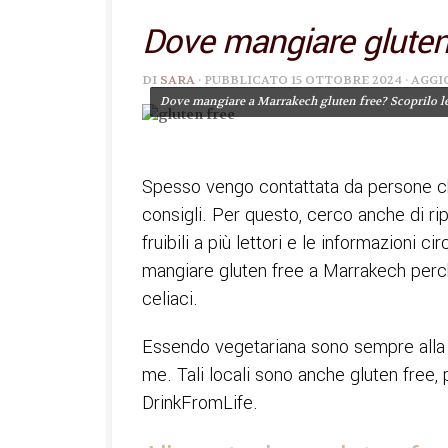
Dove mangiare gluten
DI
SARA
· PUBBLICATO
15 OTTOBRE 2024
· AGG
Dove mangiare a Marrakech gluten free? Scoprilo le
Spesso vengo contattata da persone ch
consigli. Per questo, cerco anche di ripo
fruibili a più lettori e le informazioni c
mangiare gluten free a Marrakech perch
celiaci.
Essendo vegetariana sono sempre alla ri
me. Tali locali sono anche gluten free, p
DrinkFromLife.