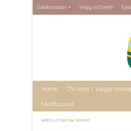
Collaborazioni
Viaggi ed Eventi
Turi
Sotto il contenuto
Home
Chi sono | Viaggi consa
Meditazione
/
AFRICA
CIBO DAL MONDO