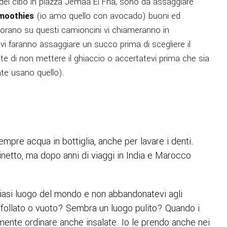
 del cibo in piazza Jemaa El Fna, sono da assaggiare
smoothies
(io amo quello con avocado) buoni ed
avorano su questi camioncini vi chiameranno in
vi faranno assaggiare un succo prima di scegliere il
te di non mettere il ghiaccio o accertatevi prima che sia
te usano quello).
pre acqua in bottiglia, anche per lavare i denti.
inetto, ma dopo anni di viaggi in India e Marocco
siasi luogo del mondo e non abbandonatevi agli
 affollato o vuoto? Sembra un luogo pulito? Quando i
amente ordinare anche insalate. Io le prendo anche nei