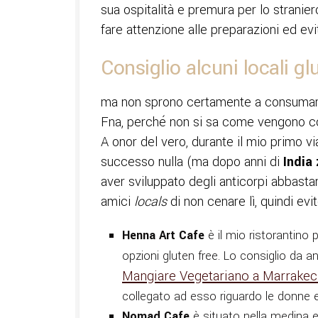
sua ospitalità e premura per lo straniero
fare attenzione alle preparazioni ed evi
Consiglio alcuni locali g
ma non sprono certamente a consumare i
Fna, perché non si sa come vengono co
A onor del vero, durante il mio primo v
successo nulla (ma dopo anni di
India 
aver sviluppato degli anticorpi abbasta
amici
locals
di non cenare lì, quindi evit
Henna Art Cafe
è il mio ristorantino p
opzioni gluten free. Lo consiglio da an
Mangiare Vegetariano a Marrake
collegato ad esso riguardo le donne e
Nomad Cafe
è situato nella medina 