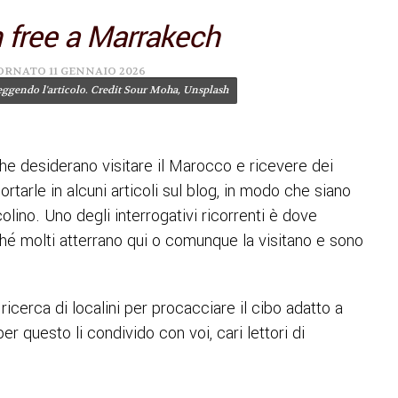
 free a Marrakech
IORNATO
11 GENNAIO 2026
ggendo l'articolo. Credit Sour Moha, Unsplash
e desiderano visitare il Marocco e ricevere dei
rtarle in alcuni articoli sul blog, in modo che siano
ircolino. Uno degli interrogativi ricorrenti è dove
é molti atterrano qui o comunque la visitano e sono
cerca di localini per procacciare il cibo adatto a
er questo li condivido con voi, cari lettori di