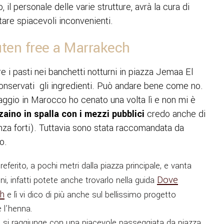
, il personale delle varie strutture, avrà la cura di
tare spiacevoli inconvenienti.
luten free a Marrakech
 pasti nei banchetti notturni in piazza Jemaa El
nservati gli ingredienti. Può andare bene come no.
iaggio in Marocco ho cenato una volta lì e non mi è
zaino in spalla con i mezzi pubblici
credo anche di
nza forti). Tuttavia sono stata raccomandata da
o.
referito, a pochi metri dalla piazza principale, e vanta
Dove
ni, infatti potete anche trovarlo nella guida
ch
e lì vi dico di più anche sul bellissimo progetto
 l’henna.
e si raggiunge con una piacevole passeggiata da piazza