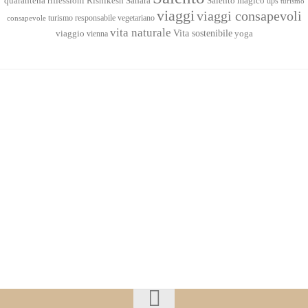
quarantena
Sahara
riflessioni
Rishikesh
Salento magico
tips
turismo
viaggi
viaggi consapevoli
turismo responsabile
vegetariano
consapevole
vita naturale
Vita sostenibile
viaggio
yoga
vienna