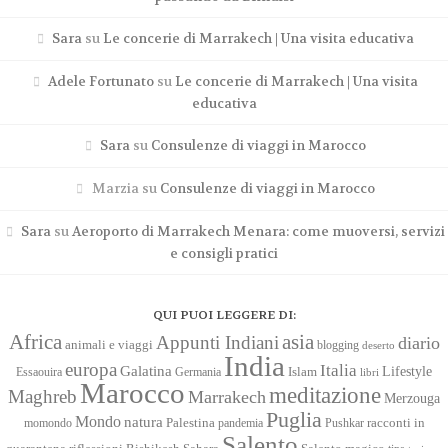
Sara
su
Le concerie di Marrakech | Una visita educativa
Adele Fortunato
su
Le concerie di Marrakech | Una visita
educativa
Sara
su
Consulenze di viaggi in Marocco
Marzia
su
Consulenze di viaggi in Marocco
Sara
su
Aeroporto di Marrakech Menara: come muoversi, servizi
e consigli pratici
QUI PUOI LEGGERE DI:
Africa
asia
Appunti Indiani
diario
animali e viaggi
blogging
deserto
India
europa
Italia
Galatina
Lifestyle
Islam
Essaouira
Germania
libri
Marocco
meditazione
Maghreb
Marrakech
Merzouga
Puglia
Mondo
natura
racconti in
momondo
Palestina
pandemia
Pushkar
Salento