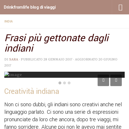
Drinkfromlife blog di viaggi
Sotto il contenuto
INDIA
Frasi più gettonate dagli
indiani
DI
SARA
· PUBBLICATO
28 GENNAIO 2017
· AGGIORNATO
20 GIUGNO
2017
Creatività indiana
Non ci sono dubbi, gli indiani sono creativi anche nel
linguaggio parlato. Ci sono una serie di espressioni
pronunciate da loro che ancora, dopo tre viaggi, mi
fanno sorridere. Alcune poi non le avevo mai sentite