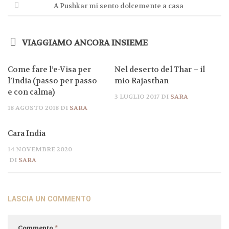
A Pushkar mi sento dolcemente a casa
VIAGGIAMO ANCORA INSIEME
Come fare l’e-Visa per
Nel deserto del Thar – il
l’India (passo per passo
mio Rajasthan
e con calma)
3 LUGLIO 2017
DI
SARA
18 AGOSTO 2018
DI
SARA
Cara India
14 NOVEMBRE 2020
DI
SARA
LASCIA UN COMMENTO
Commento
*