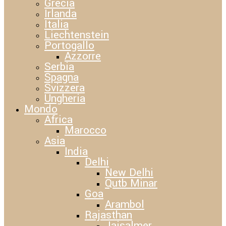
Grecia
Irlanda
Italia
Liechtenstein
Portogallo
Azzorre
Serbia
Spagna
Svizzera
Ungheria
Mondo
Africa
Marocco
Asia
India
Delhi
New Delhi
Qutb Minar
Goa
Arambol
Rajasthan
Jaisalmer