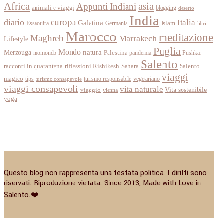
Africa
asia
Appunti Indiani
animali e viaggi
blogging
deserto
India
europa
diario
Italia
Galatina
Islam
Essaouira
Germania
libri
Marocco
meditazione
Maghreb
Marrakech
Lifestyle
Puglia
Mondo
Merzouga
natura
momondo
Palestina
pandemia
Pushkar
Salento
racconti in quarantena
Sahara
riflessioni
Rishikesh
Salento
viaggi
magico
tips
turismo responsabile
vegetariano
turismo consapevole
viaggi consapevoli
vita naturale
Vita sostenibile
viaggio
vienna
yoga
Questo blog non rappresenta una testata politica. I diritti sono
riservati. Riproduzione vietata. Since 2013, Made with Love in
Salento.❤️