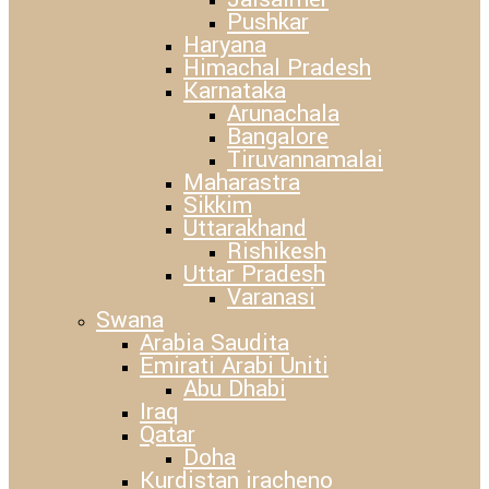
Pushkar
Haryana
Himachal Pradesh
Karnataka
Arunachala
Bangalore
Tiruvannamalai
Maharastra
Sikkim
Uttarakhand
Rishikesh
Uttar Pradesh
Varanasi
Swana
Arabia Saudita
Emirati Arabi Uniti
Abu Dhabi
Iraq
Qatar
Doha
Kurdistan iracheno