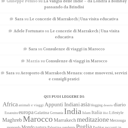
Giuseppe Peluso
su
La Valigia delle Indie – da Londra a Bombay
passando da Brindisi
Sara
su
Le concerie di Marrakech | Una visita educativa
Adele Fortunato
su
Le concerie di Marrakech | Una visita
educativa
Sara
su
Consulenze di viaggi in Marocco
Marzia
su
Consulenze di viaggi in Marocco
Sara
su
Aeroporto di Marrakech Menara: come muoversi, servizi
e consigli pratici
QUI PUOI LEGGERE DI:
Africa
asia
Appunti Indiani
diario
animali e viaggi
blogging
deserto
India
europa
Italia
Galatina
Lifestyle
Islam
Essaouira
Germania
libri
Marocco
meditazione
Maghreb
Marrakech
Merzouga
Puglia
Mondo
natura
racconti in
momondo
Palestina
pandemia
Pushkar