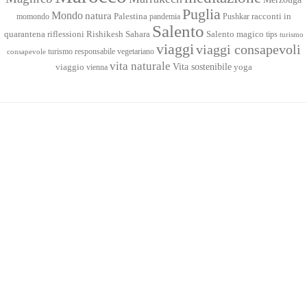
Puglia
Mondo
natura
racconti in
momondo
Palestina
pandemia
Pushkar
Salento
quarantena
Sahara
riflessioni
Rishikesh
Salento magico
tips
turismo
viaggi
viaggi consapevoli
turismo responsabile
vegetariano
consapevole
vita naturale
Vita sostenibile
viaggio
yoga
vienna