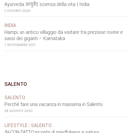
Ayurveda आयुर्वेद scienza della vita | India
1 GIUGNO 2020
INDIA
Hampi, un antico villaggio da visitare tra preziose rovine e
sassi dei giganti – Karnataka
7 NOVEMBRE 2017
SALENTO
SALENTO
Perchè fare una vacanza in masseria in Salento
28 AGOSTO 2020
LIFESTYLE
SALENTO
/
IN-CON-TATTO:incontri di mindfulness e natura