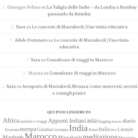
Giuseppe Peluso
su
La Valigia delle Indie – da Londra a Bombay
passando da Brindisi
Sara
su
Le concerie di Marrakech | Una visita educativa
Adele Fortunato
su
Le concerie di Marrakech | Una visita
educativa
Sara
su
Consulenze di viaggi in Marocco
Marzia
su
Consulenze di viaggi in Marocco
Sara
su
Aeroporto di Marrakech Menara: come muoversi, servizi
e consigli pratici
QUI PUOI LEGGERE DI:
Africa
asia
Appunti Indiani
diario
animali e viaggi
blogging
deserto
India
europa
Italia
Galatina
Lifestyle
Islam
Essaouira
Germania
libri
Marocco
meditazione
Maghreb
Marrakech
Merzouga