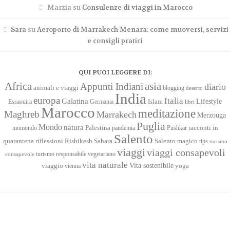
Marzia
su
Consulenze di viaggi in Marocco
Sara
su
Aeroporto di Marrakech Menara: come muoversi, servizi
e consigli pratici
QUI PUOI LEGGERE DI:
Africa
asia
Appunti Indiani
diario
animali e viaggi
blogging
deserto
India
europa
Italia
Galatina
Lifestyle
Islam
Essaouira
Germania
libri
Marocco
meditazione
Maghreb
Marrakech
Merzouga
Puglia
Mondo
natura
racconti in
momondo
Palestina
pandemia
Pushkar
Salento
quarantena
Sahara
riflessioni
Rishikesh
Salento magico
tips
turismo
viaggi
viaggi consapevoli
turismo responsabile
vegetariano
consapevole
vita naturale
Vita sostenibile
viaggio
yoga
vienna