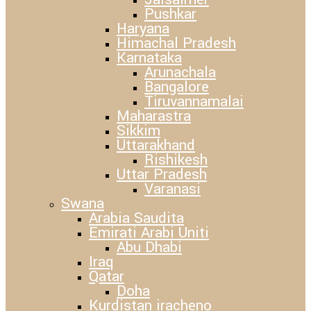
Pushkar
Haryana
Himachal Pradesh
Karnataka
Arunachala
Bangalore
Tiruvannamalai
Maharastra
Sikkim
Uttarakhand
Rishikesh
Uttar Pradesh
Varanasi
Swana
Arabia Saudita
Emirati Arabi Uniti
Abu Dhabi
Iraq
Qatar
Doha
Kurdistan iracheno