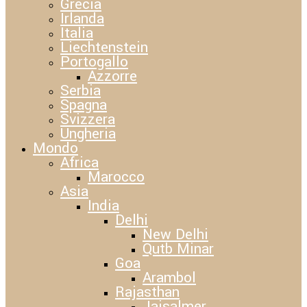
Grecia
Irlanda
Italia
Liechtenstein
Portogallo
Azzorre
Serbia
Spagna
Svizzera
Ungheria
Mondo
Africa
Marocco
Asia
India
Delhi
New Delhi
Qutb Minar
Goa
Arambol
Rajasthan
Jaisalmer