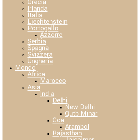
Grecia
Irlanda
Italia
Liechtenstein
Portogallo
Azzorre
Serbia
Spagna
Svizzera
Ungheria
Mondo
Africa
Marocco
Asia
India
Delhi
New Delhi
Qutb Minar
Goa
Arambol
Rajasthan
Jaisalmer