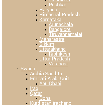
Pushkar
Haryana
Himachal Pradesh
Karnataka
Arunachala
Bangalore
Tiruvannamalai
Maharastra
Sikkim
Uttarakhand
Rishikesh
Uttar Pradesh
Varanasi
Swana
Arabia Saudita
Emirati Arabi Uniti
Abu Dhabi
Iraq
Qatar
Doha
Kurdistan iracheno