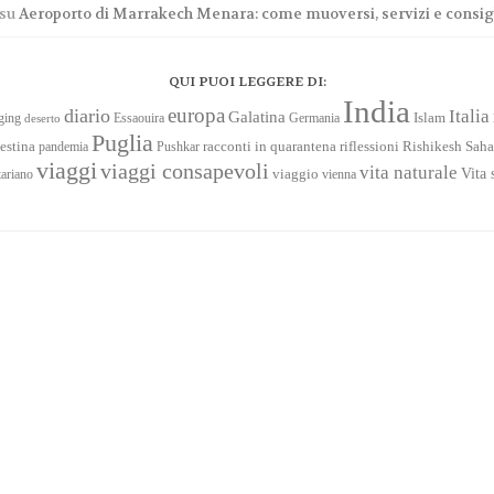
su
Aeroporto di Marrakech Menara: come muoversi, servizi e consigli
QUI PUOI LEGGERE DI:
India
europa
diario
Italia
Galatina
Islam
ging
Essaouira
Germania
deserto
Puglia
racconti in quarantena
Saha
estina
pandemia
Pushkar
riflessioni
Rishikesh
viaggi
viaggi consapevoli
vita naturale
Vita 
viaggio
tariano
vienna