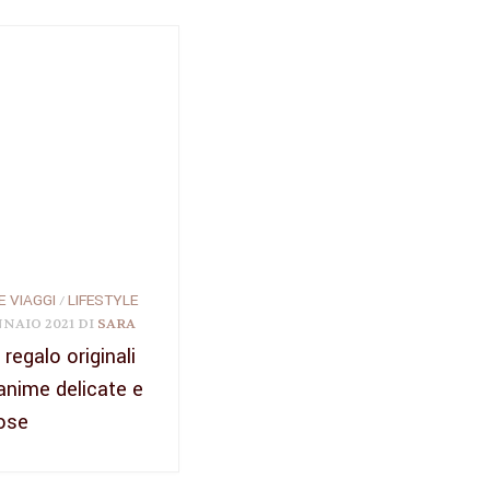
 E VIAGGI
LIFESTYLE
/
NNAIO 2021
DI
SARA
 regalo originali
anime delicate e
ose