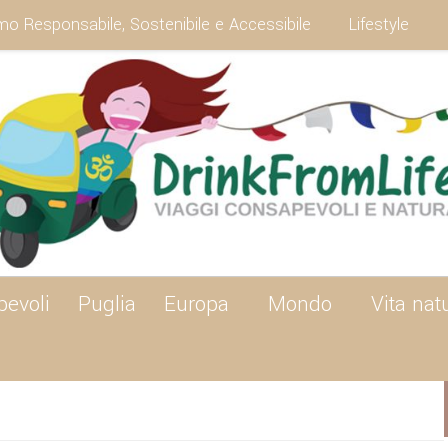
mo Responsabile, Sostenibile e Accessibile
Lifestyle
pevoli
Puglia
Europa
Mondo
Vita nat