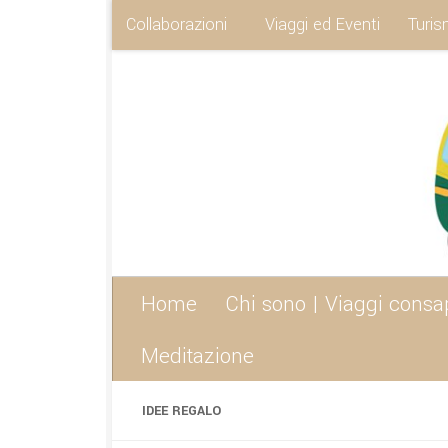
Collaborazioni
Viaggi ed Eventi
Turis
Sotto il contenuto
Home
Chi sono | Viaggi consa
Meditazione
IDEE REGALO