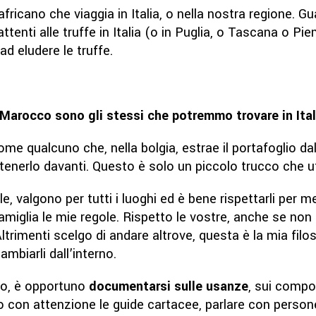
icano che viaggia in Italia, o nella nostra regione. Gu
ttenti alle truffe in Italia (o in Puglia, o Tascana o Pi
ad eludere le truffe.
n Marocco sono gli stessi che potremmo trovare in Ital
qualcuno che, nella bolgia, estrae il portafoglio dall
 tenerlo davanti. Questo è solo un piccolo trucco che uti
, valgono per tutti i luoghi ed è bene rispettarli per me
famiglia le mie regole. Rispetto le vostre, anche se no
trimenti scelgo di andare altrove, questa è la mia filoso
ambiarli dall’interno.
mo, è opportuno
documentarsi sulle usanze
, sui compo
ndo con attenzione le guide cartacee, parlare con perso