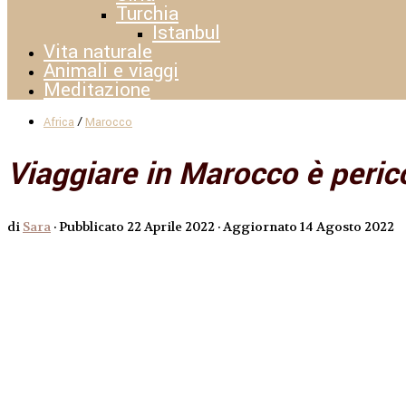
Turchia
Istanbul
Vita naturale
Animali e viaggi
Meditazione
/
Africa
Marocco
Viaggiare in Marocco è peri
di
Sara
· Pubblicato
22 Aprile 2022
· Aggiornato
14 Agosto 2022