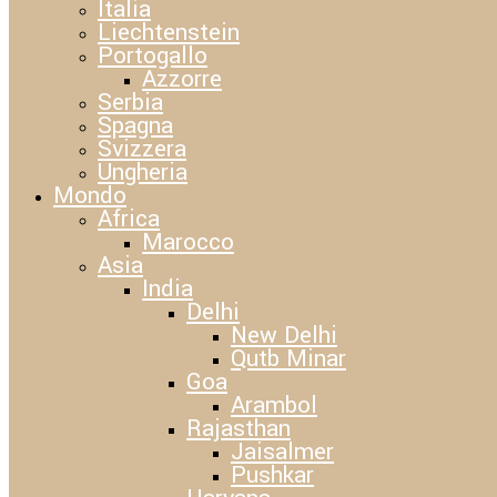
Italia
Liechtenstein
Portogallo
Azzorre
Serbia
Spagna
Svizzera
Ungheria
Mondo
Africa
Marocco
Asia
India
Delhi
New Delhi
Qutb Minar
Goa
Arambol
Rajasthan
Jaisalmer
Pushkar