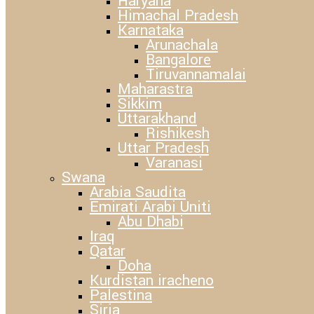
Haryana
Himachal Pradesh
Karnataka
Arunachala
Bangalore
Tiruvannamalai
Maharastra
Sikkim
Uttarakhand
Rishikesh
Uttar Pradesh
Varanasi
Swana
Arabia Saudita
Emirati Arabi Uniti
Abu Dhabi
Iraq
Qatar
Doha
Kurdistan iracheno
Palestina
Siria