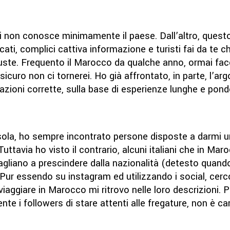
 non conosce minimamente il paese. Dall’altro, questo 
lcati, complici cattiva informazione e turisti fai da te 
uste. Frequento il Marocco da qualche anno, ormai facci
curo non ci tornerei. Ho già affrontato, in parte, l’a
zioni corrette, sulla base di esperienze lunghe e pond
ola, ho sempre incontrato persone disposte a darmi 
Tuttavia ho visto il contrario, alcuni italiani che in M
agliano a prescindere dalla nazionalità (detesto quando 
ur essendo su instagram ed utilizzando i social, cerco
aggiare in Marocco mi ritrovo nelle loro descrizioni.
te i followers di stare attenti alle fregature, non è c