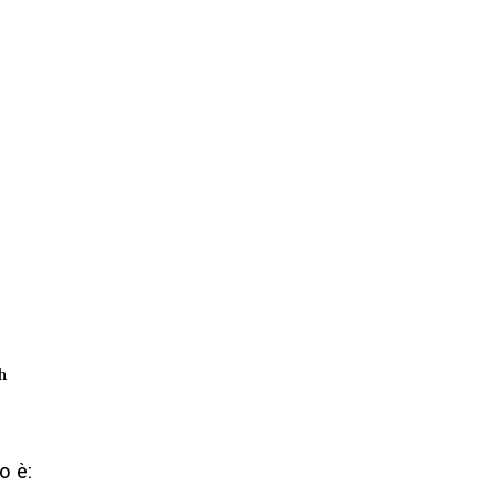
h
o è: